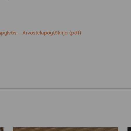
npylväs – Arvostelupöytäkirja