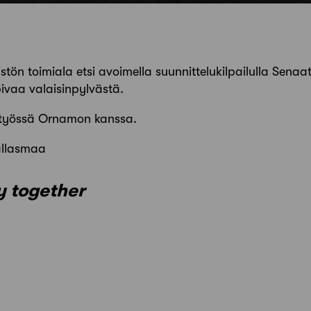
tön toimiala etsi avoimella suunnittelukilpailulla Senaa
vaa valaisinpylvästä.
eistyössä Ornamon kanssa.
allasmaa
 together