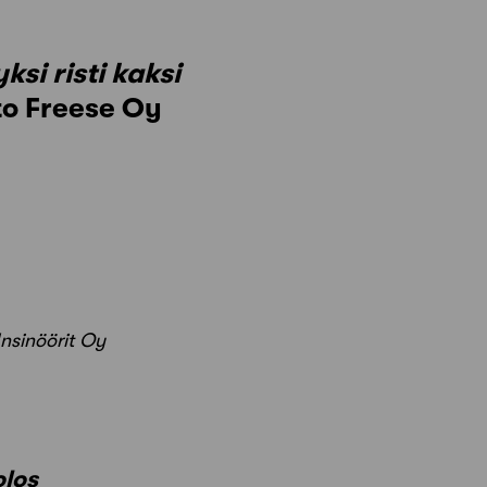
yksi risti kaksi
to Freese Oy
Insinöörit Oy
olos