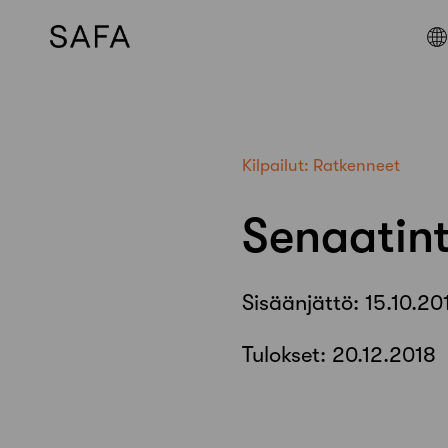
Skip
to
content
Kilpailut:
Ratkenneet
Senaatint
Sisäänjättö:
15.10.20
Tulokset:
20.12.2018