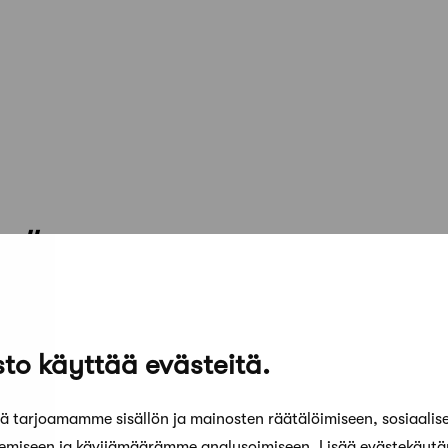
 alla
n Oy
to käyttää evästeitä.
 tarjoamamme sisällön ja mainosten räätälöimiseen, sosiaalis
kemiseen ja kävijämäärämme analysoimiseen. Lisää evästekäyt