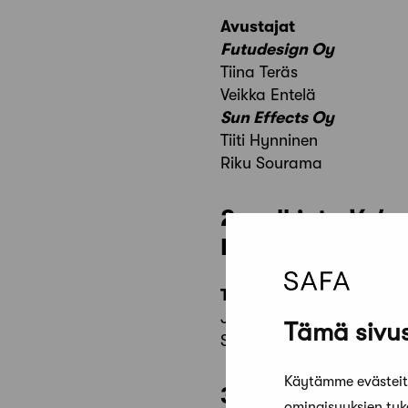
Avustajat
Futudesign Oy
Tiina Teräs
Veikka Entelä
Sun Effects Oy
Tiiti Hynninen
Riku Sourama
2. palkinto
Valon
Pentagon Desig
Tekijät
Jari-Petri Voutilainen
Tämä sivus
Simon Örnberg
Käytämme evästeitä
3. palkinto
STEM
ominaisuuksien tu