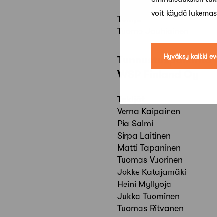
voit käydä lukema
Tekijä
Tuomo Jauhiainen
Hyväksy kaikki ev
Tunnustuspalkinto
WSP Finland Oy
Tekijät
Verna Kaipainen
Pia Salmi
Sirpa Laitinen
Matti Tapaninen
Tuomas Vuorinen
Jokke Katajamäki
Heini Myllyoja
Jukka Tuominen
Tuomas Ritvanen