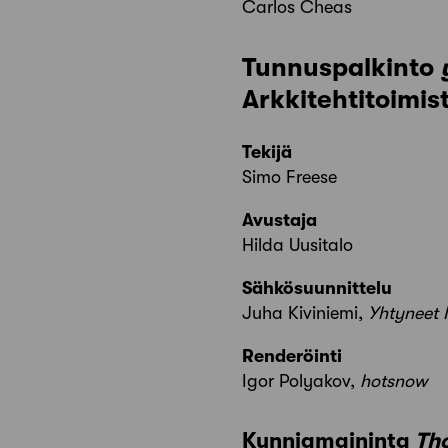
Carlos Cheas
Tunnuspalkinto
Arkkitehtitoimis
Tekijä
Simo Freese
Avustaja
Hilda Uusitalo
Sähkösuunnittelu
Juha Kiviniemi,
Yhtyneet 
Renderöinti
Igor Polyakov,
hotsnow
Kunniamaininta
Th