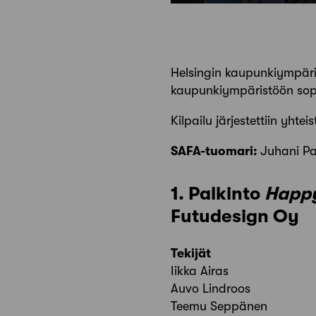
Helsingin kaupunkiympäris
kaupunkiympäristöön sopi
Kilpailu järjestettiin yht
SAFA-tuomari:
Juhani P
1. Palkinto
Happy
Futudesign Oy
Tekijät
Iikka Airas
Auvo Lindroos
Teemu Seppänen