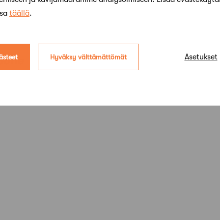
ssa
täällä
.
Asetukset
ästeet
Hyväksy välttämättömät
Sofie