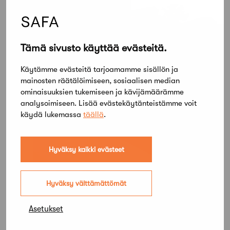
Tämä sivusto käyttää evästeitä.
Käytämme evästeitä tarjoamamme sisällön ja
mainosten räätälöimiseen, sosiaalisen median
ominaisuuksien tukemiseen ja kävijämäärämme
analysoimiseen. Lisää evästekäytänteistämme voit
käydä lukemassa
täällä
.
Hyväksy kaikki evästeet
Hyväksy välttämättömät
Asetukset