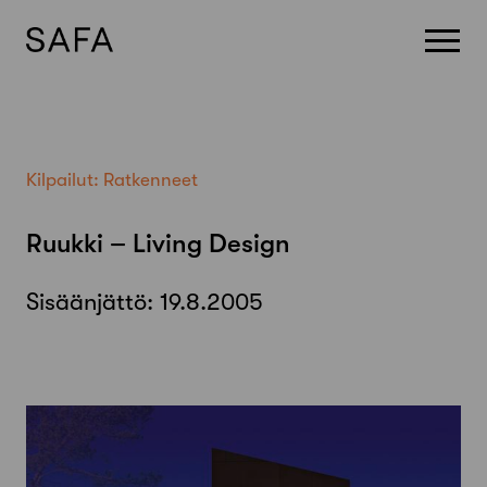
Skip
to
content
Kilpailut:
Ratkenneet
Ruukki – Living Design
Sisäänjättö:
19.8.2005