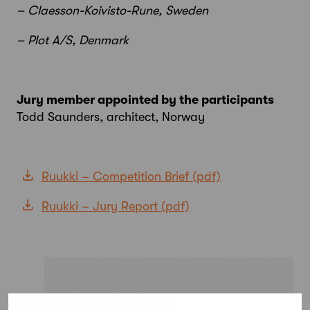
– Claesson-Koivisto-Rune, Sweden
– Plot A/S, Denmark
Jury member appointed by the participants
Todd Saunders, architect, Norway
Ruukki – Competition Brief
Ruukki – Jury Report