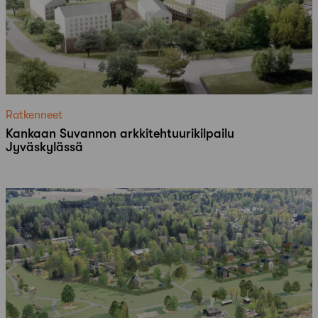
Ratkenneet
Kankaan Suvannon arkkitehtuurikilpailu
Jyväskylässä