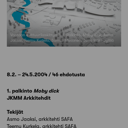
Vantaan kulttuurikeskittymä, 1. Palkinto: Moby dick, Asmo
Jaaksi, Teemu Kurkela, Samuli Miettinen, Juha Mäki-Jyllilä
8.2. – 24.5.2004 / 46 ehdotusta
1. palkinto
Moby dick
JKMM Arkkitehdit
Tekijät
Asmo Jaaksi, arkkitehti SAFA
Teemu Kurkela, arkkitehti SAFA