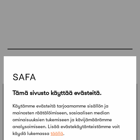
Lisää kilpailuja
Kaikki kilpailut
Tämä sivusto käyttää evästeitä.
Käytämme evästeitä tarjoamamme sisällön ja
mainosten räätälöimiseen, sosiaalisen median
ominaisuuksien tukemiseen ja kävijämäärämme
analysoimiseen. Lisää evästekäytänteistämme voit
käydä lukemassa
täällä
.