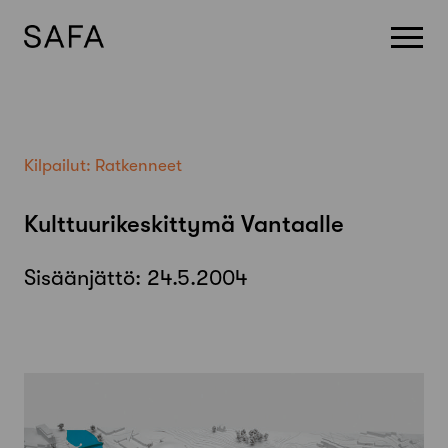
Skip
to
content
Kilpailut:
Ratkenneet
Kulttuurikeskittymä Vantaalle
Sisäänjättö:
24.5.2004