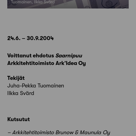
Tuomainen, Ilkka Svärd
24.6. – 30.9.2004
Voittanut ehdotus
Saarnipuu
Arkkitehtitoimisto Ark’Idea Oy
Tekijät
Juha-Pekka Tuomainen
Ilkka Svärd
Kutsutut
– Arkkitehtitoimisto Brunow & Maunula Oy