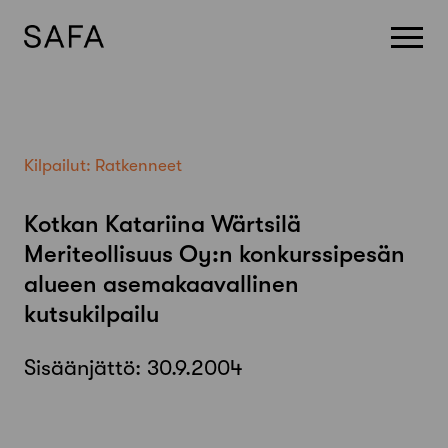
Skip
to
content
Kilpailut:
Ratkenneet
Kotkan Katariina Wärtsilä
Meriteollisuus Oy:n konkurssipesän
alueen asemakaavallinen
kutsukilpailu
Sisäänjättö:
30.9.2004