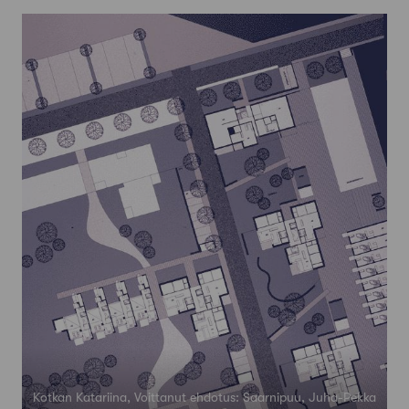
Kotkan Katariina, Voittanut ehdotus: Saarnipuu, Juha-Pekka