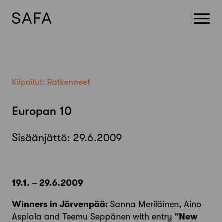
Skip
to
content
Kilpailut:
Ratkenneet
Europan 10
Sisäänjättö:
29.6.2009
19.1. – 29.6.2009
Winners in Järvenpää:
Sanna Meriläinen, Aino
Aspiala and Teemu Seppänen with entry
”New