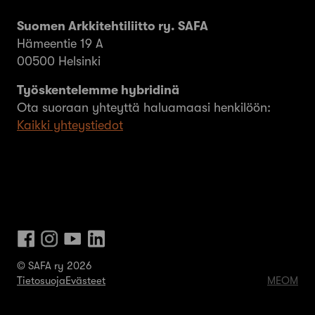
Suomen Arkkitehtiliitto ry. SAFA
Hämeentie 19 A
00500 Helsinki
Työskentelemme hybridinä
Ota suoraan yhteyttä haluamaasi henkilöön:
Kaikki yhteystiedot
© SAFA ry 2026
Tietosuoja
Evästeet
MEOM