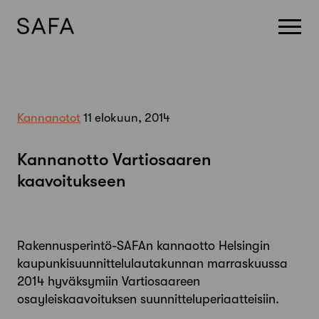
Skip
to
content
Kannanotot
11 elokuun, 2014
Kannanotto Vartiosaaren
kaavoitukseen
Rakennusperintö-SAFAn kannaotto Helsingin
kaupunkisuunnittelulautakunnan marraskuussa
2014 hyväksymiin Vartiosaareen
osayleiskaavoituksen suunnitteluperiaatteisiin.