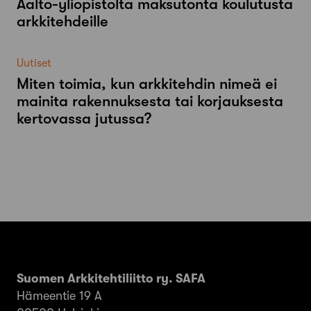
Aalto-​yliopistolta maksutonta koulutusta
arkkitehdeille
Uutiset
Miten toimia, kun arkkitehdin nimeä ei
mainita rakennuksesta tai korjauksesta
kertovassa jutussa?
Suomen Arkkitehtiliitto ry. SAFA
Hämeentie 19 A