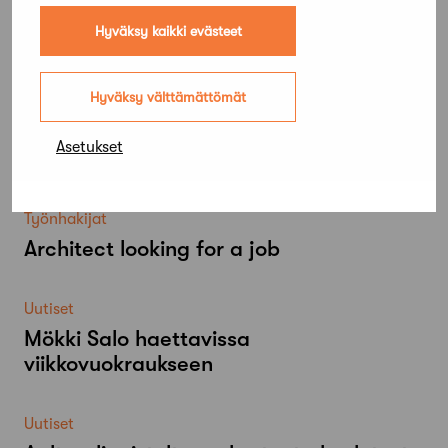
Hyväksy kaikki evästeet
Hyväksy välttämättömät
Asetukset
Lue lisää
Kaikki ajankohtaiset
Työnhakijat
Architect looking for a job
Uutiset
Mökki Salo haettavissa
viikkovuokraukseen
Uutiset