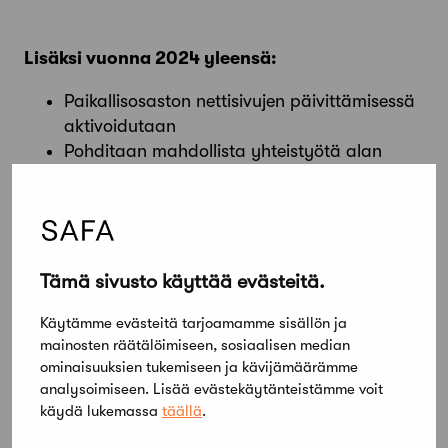
Lisäksi vuonna 2024 yleensä:
Paikallisosaston nettisivujen päivittämisessä
aktivoidutaan
Pohditaan mahdollista yhteistyötä alan
muiden ammattiliittojen paikallisosastojen
kanssa esim. kohdevierailujen osalta
Vuoden arkkitehtuuripalkinnon jako,
valintaperusteet julkaistaan syksyn aikana
Tämä sivusto käyttää evästeitä.
Jaa artikkeli
Käytämme evästeitä tarjoamamme sisällön ja
mainosten räätälöimiseen, sosiaalisen median
ominaisuuksien tukemiseen ja kävijämäärämme
analysoimiseen. Lisää evästekäytänteistämme voit
käydä lukemassa
täällä
.