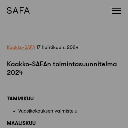
Skip
to
content
Kaakko-SAFA
17 huhtikuun, 2024
Kaakko-SAFAn toimintasuunnitelma
2024
TAMMIKUU
Vuosikokouksen valmistelu
MAALISKUU