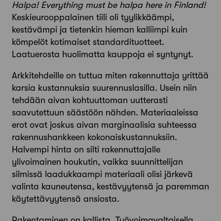
Halpa! Everything must be halpa here in Finland!
Keskieurooppalainen tiili oli tyylikkäämpi,
kestävämpi ja tietenkin hieman kalliimpi kuin
kömpelöt kotimaiset standardituotteet.
Laatuerosta huolimatta kauppoja ei syntynyt.
Arkkitehdeille on tuttua miten rakennuttaja yrittää
karsia kustannuksia suurennuslasilla. Usein niin
tehdään aivan kohtuuttoman uutterasti
saavutettuun säästöön nähden. Materiaaleissa
erot ovat joskus aivan marginaalisia suhteessa
rakennushankkeen kokonaiskustannuksiin.
Halvempi hinta on silti rakennuttajalle
ylivoimainen houkutin, vaikka suunnittelijan
silmissä laadukkaampi materiaali olisi järkevä
valinta kauneutensa, kestävyytensä ja paremman
käytettävyytensä ansiosta.
Rakentaminen on kallista. Työvoimavaltaisella