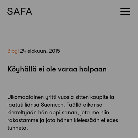
Skip
to
content
Blogi
24 elokuun, 2015
Köyhällä ei ole varaa halpaan
Ulkomaalainen yritti vuosia sitten kaupitella
laatutiiliänsä Suomeen. Täällä aikansa
kierreltyään hän oppi sanan, jota me niin
rakastamme ja jota hänen kielessään ei edes
tunneta.