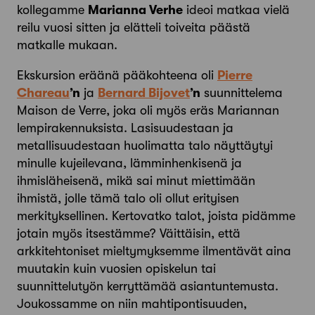
kollegamme
Marianna Verhe
ideoi matkaa vielä
reilu vuosi sitten ja elätteli toiveita päästä
matkalle mukaan.
Ekskursion eräänä pääkohteena oli
Pierre
Chareau
’n
ja
Bernard Bijovet
’n
suunnittelema
Maison de Verre, joka oli myös eräs Mariannan
lempirakennuksista. Lasisuudestaan ja
metallisuudestaan huolimatta talo näyttäytyi
minulle kujeilevana, lämminhenkisenä ja
ihmisläheisenä, mikä sai minut miettimään
ihmistä, jolle tämä talo oli ollut erityisen
merkityksellinen. Kertovatko talot, joista pidämme
jotain myös itsestämme? Väittäisin, että
arkkitehtoniset mieltymyksemme ilmentävät aina
muutakin kuin vuosien opiskelun tai
suunnittelutyön kerryttämää asiantuntemusta.
Joukossamme on niin mahtipontisuuden,