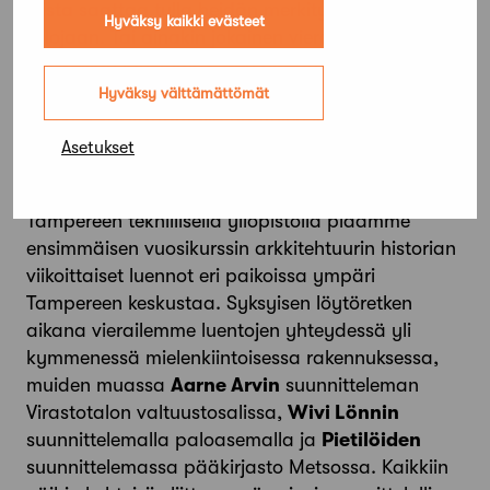
joista saattaa tulla heidän merkityksellisiä
Hyväksy kaikki evästeet
talojaan. Tai ainakin jokainen vierailu tuo
opiskelijan lähemmäs ”sen oikean” löytämistä
kehittämällä näkemystä, arviointikykyä ja yhtä
Hyväksy välttämättömät
kaikki – kasvattamalla nähtyjen ja koettujen
kohteiden määrää ja siten lisäämällä
Asetukset
merkityksellisen kohtaamisen mahdollisuutta.
Tampereen teknillisellä yliopistolla pidämme
ensimmäisen vuosikurssin arkkitehtuurin historian
viikoittaiset luennot eri paikoissa ympäri
Tampereen keskustaa. Syksyisen löytöretken
aikana vierailemme luentojen yhteydessä yli
kymmenessä mielenkiintoisessa rakennuksessa,
muiden muassa
Aarne Arvin
suunnitteleman
Virastotalon valtuustosalissa,
Wivi Lönnin
suunnittelemalla paloasemalla ja
Pietilöiden
suunnittelemassa pääkirjasto Metsossa. Kaikkiin