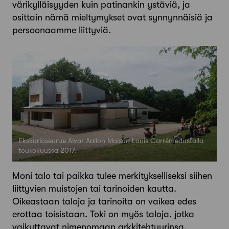
värikylläisyyden kuin patinankin ystäviä, ja
osittain nämä mieltymykset ovat synnynnäisiä ja
persoonaamme liittyviä.
Ekskurioseurue Alvar Aallon Maison Louis Carrén edustalla
toukokuussa 2017.
Moni talo tai paikka tulee merkitykselliseksi siihen
liittyvien muistojen tai tarinoiden kautta.
Oikeastaan taloja ja tarinoita on vaikea edes
erottaa toisistaan. Toki on myös taloja, jotka
vaikuttavat nimenomaan arkkitehtuurinsa,