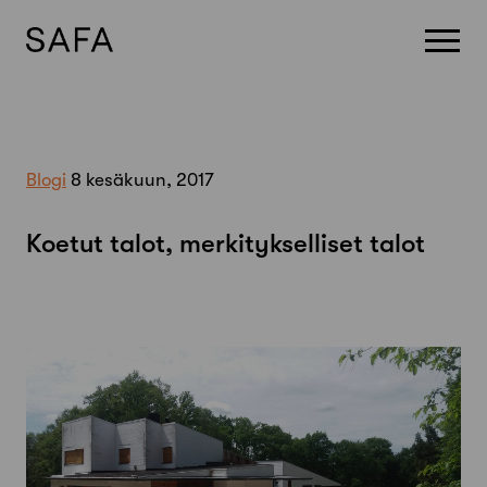
Skip
to
content
Blogi
8 kesäkuun, 2017
Koetut talot, merkitykselliset talot