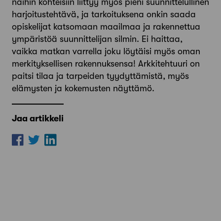
näihin kohteisiin liittyy myös pieni suunnittelullinen
harjoitustehtävä, ja tarkoituksena onkin saada
opiskelijat katsomaan maailmaa ja rakennettua
ympäristöä suunnittelijan silmin. Ei haittaa,
vaikka matkan varrella joku löytäisi myös oman
merkityksellisen rakennuksensa! Arkkitehtuuri on
paitsi tilaa ja tarpeiden tyydyttämistä, myös
elämysten ja kokemusten näyttämö.
Jaa artikkeli