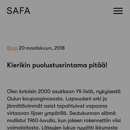
Skip
to
content
Blogi
20 maaliskuun, 2018
Kierikin puolustusrintama pitää!
Olen kotoisin 2000 asukkaan Yli-Iistä, nykyisestä
Oulun kaupunginosasta. Lapsuuteni arki ja
jännittävimmät asiat tapahtuivat vapaana
virtaavan Iijoen ympärillä. Seutukunnan elämä
mullistui 1960-luvulla, kun jokeen rakennettiin viisi
voimalaitosta. Läksyjen lukua ryyditti ikkunasta