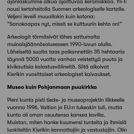
ajanlaskumme alkua ajoittuvaa keramiikkaa. Yli-Ii
nousi kertaheitolla Suomen arkeologiselle kartalle.
Veljeni leveili muuallakin kuin kotona:
”Sanokaapas nyt, missä se kulttuurin kehto on!”
Arkeologit törmäsivät lähes sattumalta
muinaisjäännösalueeseen 1990-luvun alulla.
Läheiseltä suolta taas paikannettiin 35 hehtaaria
täynnä 5000 vuotta vanhaa veistettyä puuta ja
kivikautisia kalastusvälineitä. Siitä alkoivat
Kierikin vuosittaiset arkeologiset kaivaukset.
Museo kuin Pohjanmaan puukirkko
Pieni kunta pisti tiede- ja museoprojektin liikkeelle
vuonna 1996. Valtion ja EU:n tukeakin tuli, mutta
kunta oli oman osuutensa kanssa kovilla.
Muistan, miten hanke kuumensi tunteita ja ihmisiä
luokiteltiin Kierikin kannattajiin ja vastustajiin. Olin