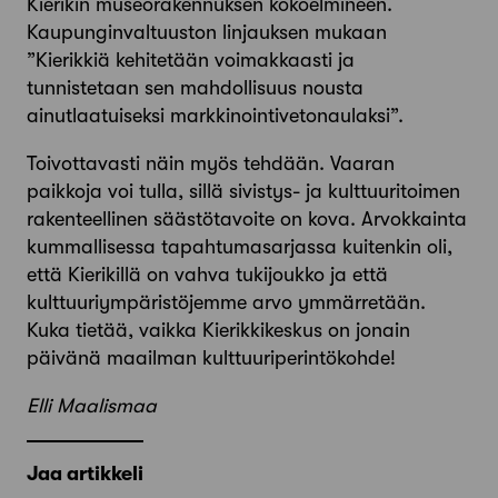
Kierikin museorakennuksen kokoelmineen.
Kaupunginvaltuuston linjauksen mukaan
”Kierikkiä kehitetään voimakkaasti ja
tunnistetaan sen mahdollisuus nousta
ainutlaatuiseksi markkinointivetonaulaksi”.
Toivottavasti näin myös tehdään. Vaaran
paikkoja voi tulla, sillä sivistys- ja kulttuuritoimen
rakenteellinen säästötavoite on kova. Arvokkainta
kummallisessa tapahtumasarjassa kuitenkin oli,
että Kierikillä on vahva tukijoukko ja että
kulttuuriympäristöjemme arvo ymmärretään.
Kuka tietää, vaikka Kierikkikeskus on jonain
päivänä maailman kulttuuriperintökohde!
Elli Maalismaa
Jaa artikkeli