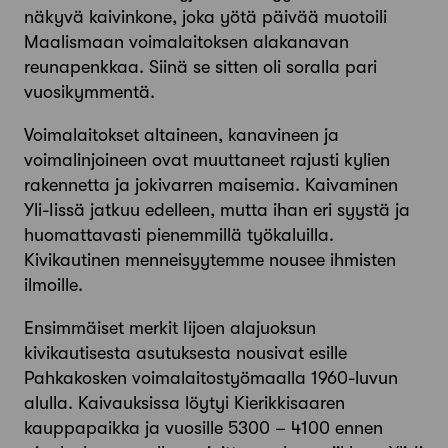
näkyvä kaivinkone, joka yötä päivää muotoili
Maalismaan voimalaitoksen alakanavan
reunapenkkaa. Siinä se sitten oli soralla pari
vuosikymmentä.
Voimalaitokset altaineen, kanavineen ja
voimalinjoineen ovat muuttaneet rajusti kylien
rakennetta ja jokivarren maisemia. Kaivaminen
Yli-Iissä jatkuu edelleen, mutta ihan eri syystä ja
huomattavasti pienemmillä työkaluilla.
Kivikautinen menneisyytemme nousee ihmisten
ilmoille.
Ensimmäiset merkit Iijoen alajuoksun
kivikautisesta asutuksesta nousivat esille
Pahkakosken voimalaitostyömaalla 1960-luvun
alulla. Kaivauksissa löytyi Kierikkisaaren
kauppapaikka ja vuosille 5300 – 4100 ennen