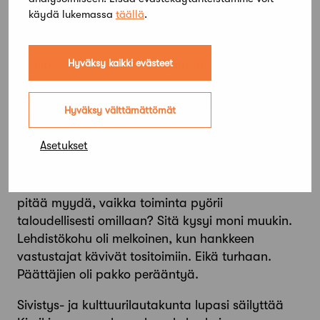
käydä lukemassa
täällä
.
kuulunut niihin, vaikka kansainväliset kontaktit
olivat valmiina.
Hyväksy kaikki evästeet
Yli-iiläiset olivat tosi loukkaantuneita. Kierikistä oli
tullut yhteinen ylpeyden aihe, joka nosti
asukkaiden itsetuntoa ja paikkakunnan
Hyväksy välttämättömät
identiteettiä. Asia oli minullekin läheinen, koska
kotini lähikankailta löytyy tutkimattomia
Asetukset
muinaisjäännöksiä ja valtava kivirakka.
Miksi Suomen ainoa kivikautta esittelevä museo
pitää myydä, vaikka toiminta pyörii
taloudellisesti omillaan? Sitä kysyi moni muukin.
Lehdistökohu oli melkoinen, kun hankkeen
vastustajat kävivät tositoimiin. Eikä turhaan.
Päättäjien oli pakko perääntyä.
Sivistys- ja kulttuurilautakunta lupasi säilyttää