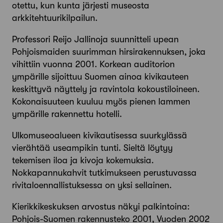
otettu, kun kunta järjesti museosta
arkkitehtuurikilpailun.
Professori Reijo Jallinoja suunnitteli upean
Pohjoismaiden suurimman hirsirakennuksen, joka
vihittiin vuonna 2001. Korkean auditorion
ympärille sijoittuu Suomen ainoa kivikauteen
keskittyvä näyttely ja ravintola kokoustiloineen.
Kokonaisuuteen kuuluu myös pienen lammen
ympärille rakennettu hotelli.
Ulkomuseoalueen kivikautisessa suurkylässä
vierähtää useampikin tunti. Sieltä löytyy
tekemisen iloa ja kivoja kokemuksia.
Nokkapannukahvit tutkimukseen perustuvassa
rivitaloennallistuksessa on yksi sellainen.
Kierikkikeskuksen arvostus näkyi palkintoina:
Pohjois-Suomen rakennusteko 2001, Vuoden 2002