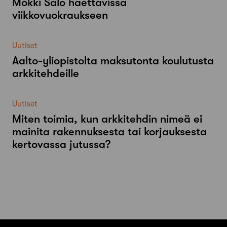
Mökki Salo haettavissa
viikkovuokraukseen
Uutiset
Aalto-​yliopistolta maksutonta koulutusta
arkkitehdeille
Uutiset
Miten toimia, kun arkkitehdin nimeä ei
mainita rakennuksesta tai korjauksesta
kertovassa jutussa?