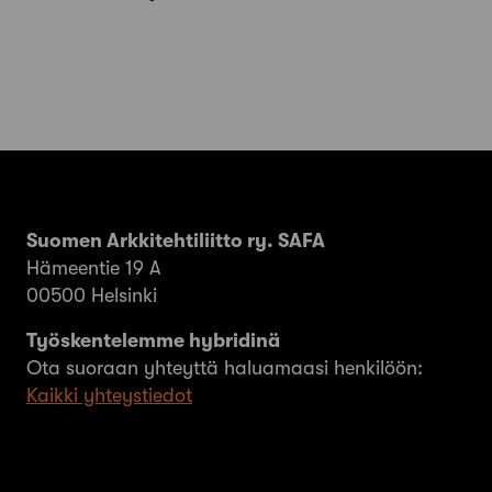
Suomen Arkkitehtiliitto ry. SAFA
Hämeentie 19 A
00500 Helsinki
Työskentelemme hybridinä
Ota suoraan yhteyttä haluamaasi henkilöön:
Kaikki yhteystiedot