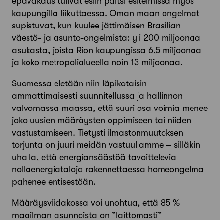
epävakaus tulivat esiin paitsi esitelmissä myös
kaupungilla liikuttaessa. Oman maan ongelmat
supistuvat, kun kuulee jättimäisen Brasilian
väestö- ja asunto-ongelmista: yli 200 miljoonaa
asukasta, joista Rion kaupungissa 6,5 miljoonaa
ja koko metropolialueella noin 13 miljoonaa.
Suomessa eletään niin läpikotaisin
ammattimaisesti suunnitellussa ja hallinnon
valvomassa maassa, että suuri osa voimia menee
joko uusien määräysten oppimiseen tai niiden
vastustamiseen. Tietysti ilmastonmuutoksen
torjunta on juuri meidän vastuullamme – silläkin
uhalla, että energiansäästöä tavoittelevia
nollaenergiataloja rakennettaessa homeongelma
pahenee entisestään.
Määräysviidakossa voi unohtua, että 85 %
maailman asunnoista on ”laittomasti”