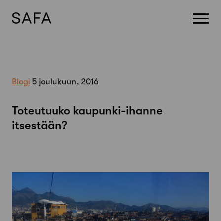
Skip
to
content
Blogi
5 joulukuun, 2016
Toteutuuko kaupunki-ihanne
itsestään?