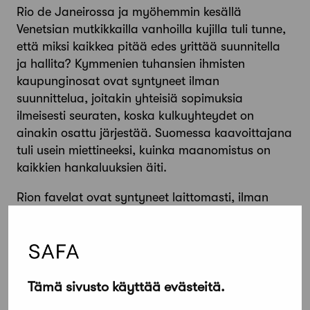
Rio de Janeirossa ja myöhemmin kesällä
Venetsian mutkikkailla vanhoilla kujilla tuli tunne,
että miksi kaikkea pitää edes yrittää suunnitella
ja hallita? Kymmenien tuhansien ihmisten
kaupunginosat ovat syntyneet ilman
suunnittelua, joitakin yhteisiä sopimuksia
ilmeisesti seuraten, koska kulkuyhteydet on
ainakin osattu järjestää. Suomessa kaavoittajana
tuli usein miettineeksi, kuinka maanomistus on
kaikkien hankaluuksien äiti.
Rion favelat ovat syntyneet laittomasti, ilman
maanomistuksen turvaa – toisen maalle, yleensä
kunnan – ja vaarana tietysti on, että siirto ja
hävitys uhkaa kuten paikoin ennen olympialaisia,
mutta tosiaan katuja kuljetaan, netti toimii ja
kouluakin käydään näissä suunnittelemattomissa
Tämä sivusto käyttää evästeitä.
paikoissa. Siellä pitää tuntea kirjoittamattomat