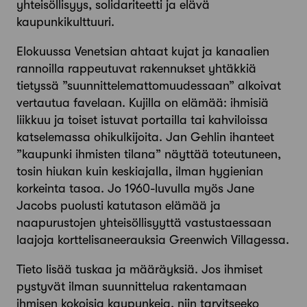
yhteisöllisyys, solidariteetti ja elävä
kaupunkikulttuuri.
Elokuussa Venetsian ahtaat kujat ja kanaalien
rannoilla rappeutuvat rakennukset yhtäkkiä
tietyssä ”suunnittelemattomuudessaan” alkoivat
vertautua favelaan. Kujilla on elämää: ihmisiä
liikkuu ja toiset istuvat portailla tai kahviloissa
katselemassa ohikulkijoita. Jan Gehlin ihanteet
”kaupunki ihmisten tilana” näyttää toteutuneen,
tosin hiukan kuin keskiajalla, ilman hygienian
korkeinta tasoa. Jo 1960-luvulla myös Jane
Jacobs puolusti katutason elämää ja
naapurustojen yhteisöllisyyttä vastustaessaan
laajoja korttelisaneerauksia Greenwich Villagessa.
Tieto lisää tuskaa ja määräyksiä. Jos ihmiset
pystyvät ilman suunnittelua rakentamaan
ihmisen kokoisia kaupunkeja, niin tarvitseeko