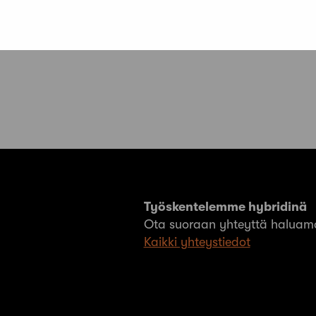
Työskentelemme hybridinä
Ota suoraan yhteyttä haluama
Kaikki yhteystiedot