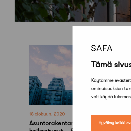
Tämä sivus
Käytämme evästeitä
ominaisuuksien tu
voit käydä lukema
18 elokuun, 2020
Asuntorakentamisen laatu
Hyväksy kaikki ev
heikentynyt – SAFA esittää yhteisiä