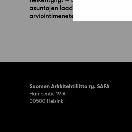
asuntojen laadun
arviointimenetelmiä
Suomen Arkkitehtiliitto ry. SAFA
Hämeentie 19 A
00500 Helsinki