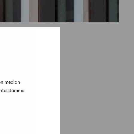
en median
änteistämme