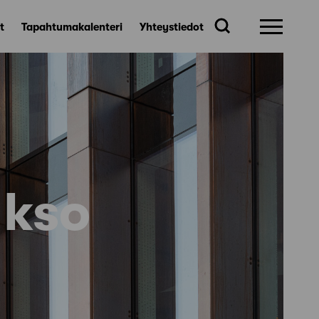
t
Tapahtumakalenteri
Yhteystiedot
akso