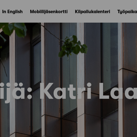
In English
Mobiilijäsenkortti
Kilpailukalenteri
Työpaika
ijä:
Katri La