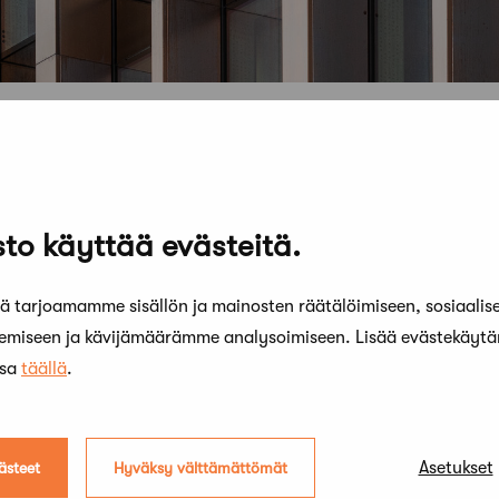
to käyttää evästeitä.
 tarjoamamme sisällön ja mainosten räätälöimiseen, sosiaalis
kemiseen ja kävijämäärämme analysoimiseen. Lisää evästekäyt
ssa
täällä
.
Asetukset
ästeet
Hyväksy välttämättömät