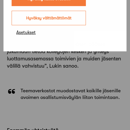
teemaverkostoksi, joka voi organisoitua
vapaammin. Teemaverkostot muodostavat
kaikille jäsenille avoimen kolmannen
Hyväksy välttämättömät
osallistumisväylän liiton toimintaan ala- ja
paikallisosastojen rinnalle.
Asetukset
”Teemaverkostoissa jokainen jäsen pääsee
jakamaan tietoa kollegojen kesken ja yhteys
luottamusasemassa toimivien ja muiden jäsenten
välillä vahvistuu”, Lukin sanoo.
Teemaverkostot muodostavat kaikille jäsenille
avoimen osallistumisväylän liiton toimintaan.