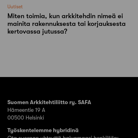
Uutiset
Miten toimia, kun arkkitehdin nimeä ei
mainita rakennuksesta tai korjauksesta
kertovassa jutussa?
Suomen Arkkitehtiliitto ry. SAFA
Hämeentie 19 A
00500 Helsinki
Työskentelemme hybridinä
Ota suoraan yhteyttä haluamaasi henkilöön: