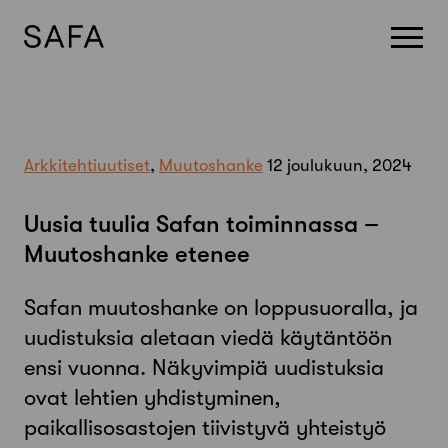
Skip
to
content
Arkkitehtiuutiset
,
Muutoshanke
12 joulukuun, 2024
Uusia tuulia Safan toiminnassa –
Muutoshanke etenee
Safan muutoshanke on loppusuoralla, ja
uudistuksia aletaan viedä käytäntöön
ensi vuonna. Näkyvimpiä uudistuksia
ovat lehtien yhdistyminen,
paikallisosastojen tiivistyvä yhteistyö