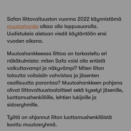
Safan liittovaltuuston vuonna 2022 käynnistämä
muutoshanke
alkaa olla loppusuoralla.
Uudistuksia aletaan viedä käytäntöön ensi
vuoden aikana.
Muutoshankkeessa liittoa on tarkasteltu eri
näkökulmista: miten Safa voisi olla entistä
vaikuttavampi ja näkyvämpi? Miten liiton
taloutta voitaisiin vahvistaa ja jäsenten
osallisuutta parantaa? Muutoshankkeen pohjana
olivat liittovaltuustoaloitteet sekä kyselyt jäsenille,
luottamushenkilöille, lehtien lukijoille ja
sidosryhmille.
Työtä on ohjannut liiton luottamus­henkilöistä
koottu muutosryhmä.