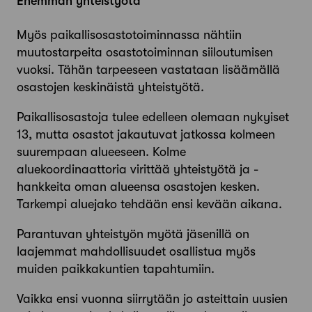
Enemmän yhteistyötä
Myös paikallisosastotoiminnassa nähtiin
muutostarpeita osastotoiminnan siiloutumisen
vuoksi. Tähän tarpeeseen vastataan lisäämällä
osastojen keskinäistä yhteistyötä.
Paikallisosastoja tulee edelleen olemaan nykyiset
13, mutta osastot jakautuvat jatkossa kolmeen
suurempaan alueeseen. Kolme
aluekoordinaattoria virittää yhteistyötä ja -
hankkeita oman alueensa osastojen kesken.
Tarkempi aluejako tehdään ensi kevään aikana.
Parantuvan yhteistyön myötä jäsenillä on
laajemmat mahdollisuudet osallistua myös
muiden paikkakuntien tapahtumiin.
Vaikka ensi vuonna siirrytään jo asteittain uusien