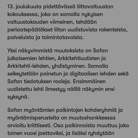
13. joulukuuta pidettävässä liittovaltuuston
kokouksessa, joka on samalla nykyisen
valtuustokauden viimeinen, tehdään
periaatepäätökset liiton uudistuvista rakenteista,
palveluista ja toiminta­tavoista.
Yksi näkyvimmistä muutoksista on Safan
julkaisemien lehtien, Arkkitehti­uutisten ja
Arkkitehti-lehden, yhdistyminen. Samalla
selkeytetään painetun ja digitaalisen lehden sekä
Safan tiedotuksen rooleja. Ensimmäinen
uudistettu lehti ilmestyy näillä näkymin ensi
syksynä.
Safan myöntämien palkintojen kohderyhmiä ja
myöntämisperusteita on muutoshankkeessa
arvioitu kriittisesti. Osa palkinnoista muuttuu joka
toinen vuosi jaettaviksi, ja lisäksi ryhdytään