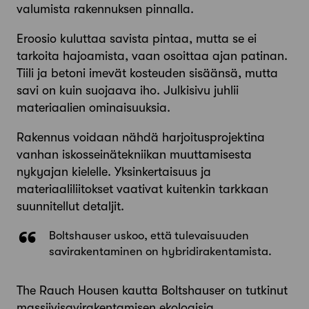
valumista rakennuksen pinnalla.
Eroosio kuluttaa savista pintaa, mutta se ei
tarkoita hajoamista, vaan osoittaa ajan patinan.
Tiili ja betoni imevät kosteuden sisäänsä, mutta
savi on kuin suojaava iho. Julkisivu juhlii
materiaalien ominaisuuksia.
Rakennus voidaan nähdä harjoitusprojektina
vanhan iskosseinätekniikan muuttamisesta
nykyajan kielelle. Yksinkertaisuus ja
materiaaliliitokset vaativat kuitenkin tarkkaan
suunnitellut detaljit.
Boltshauser uskoo, että tulevaisuuden
savirakentaminen on hybridirakentamista.
The Rauch Housen kautta Boltshauser on tutkinut
massiivisavirakentamisen ekologisia