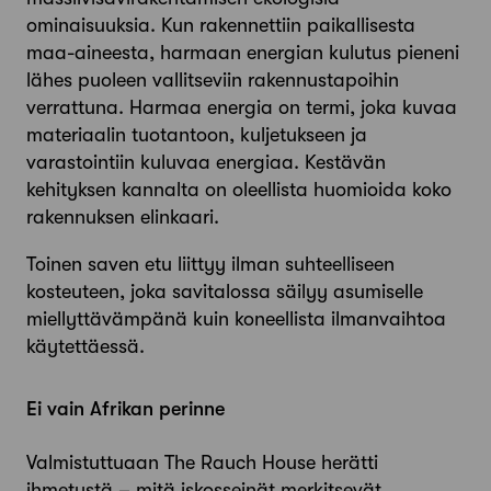
ominaisuuksia. Kun rakennettiin paikallisesta
maa-aineesta, harmaan energian kulutus pieneni
lähes puoleen vallitseviin rakennustapoihin
verrattuna. Harmaa energia on termi, joka kuvaa
materiaalin tuotantoon, kuljetukseen ja
varastointiin kuluvaa energiaa. Kestävän
kehityksen kannalta on oleellista huomioida koko
rakennuksen elinkaari.
Toinen saven etu liittyy ilman suhteelliseen
kosteuteen, joka savitalossa säilyy asumiselle
miellyttävämpänä kuin koneellista ilmanvaihtoa
käytettäessä.
Ei vain Afrikan perinne
Valmistuttuaan The Rauch House herätti
ihmetystä – mitä iskosseinät merkitsevät