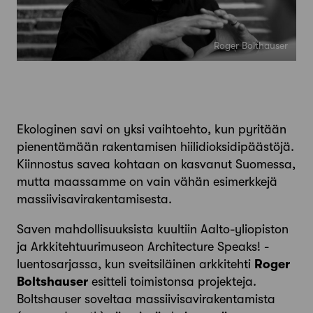
Roger Bolthauser
Ekologinen savi on yksi vaihtoehto, kun pyritään
pienentämään rakentamisen hiilidioksidipäästöjä.
Kiinnostus savea kohtaan on kasvanut Suomessa,
mutta maassamme on vain vähän esimerkkejä
massiivisavirakentamisesta.
Saven mahdollisuuksista kuultiin Aalto-yliopiston
ja Arkkitehtuurimuseon Architecture Speaks! -
luentosarjassa, kun sveitsiläinen arkkitehti
Roger
Boltshauser
esitteli toimistonsa projekteja.
Boltshauser soveltaa massiivisavirakentamista