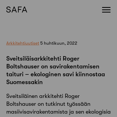
Skip
to
content
Arkkitehtiuutiset
5 huhtikuun, 2022
Sveitsiläisarkkitehti Roger
Boltshauser on savirakentamisen
taituri – ekologinen savi kiinnostaa
Suomessakin
Sveitsiläinen arkkitehti Roger
Boltshauser on tutkinut työssään
masiivisavirakentamista ja sen ekologisia