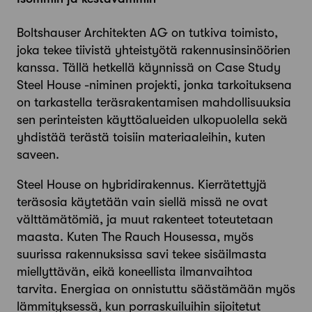
Boltshauser Architekten AG on tutkiva toimisto,
joka tekee tiivistä yhteistyötä rakennusinsinöörien
kanssa. Tällä hetkellä käynnissä on Case Study
Steel House -niminen projekti, jonka tarkoituksena
on tarkastella teräsrakentamisen mahdollisuuksia
sen perinteisten käyttöalueiden ulkopuolella sekä
yhdistää terästä toisiin materiaaleihin, kuten
saveen.
Steel House on hybridirakennus. Kierrätettyjä
teräsosia käytetään vain siellä missä ne ovat
välttämätömiä, ja muut rakenteet toteutetaan
maasta. Kuten The Rauch Housessa, myös
suurissa rakennuksissa savi tekee sisäilmasta
miellyttävän, eikä koneellista ilmanvaihtoa
tarvita. Energiaa on onnistuttu säästämään myös
lämmityksessä, kun porraskuiluihin sijoitetut