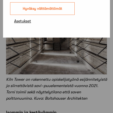
Hyväksy välttämättömät
Asetukset
Kiln Tower on rakennettu opiskelijatyönä esijännitetyistä
ja siirrettävistä savi–puuelementeistä vuonna 2021.
Torni toimii sekä näyttelytilana että saven
polttonuunina. Kuva: Boltshauser Architekten
Isommin ja kestävämmin