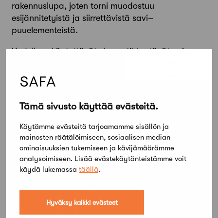
rakennuslupa, joten torni muodostuu
esijännitetyistä ja siirrettävistä savi–
puuelementeistä.
Uudelleen käytettävät elementit kestävät vain
puristuskuormia, mutta erillinen jännitystä ja
vetoa vastaanottava teräskaapeli vahvistaa
rakenteen maanjäristyksien varalta.
Tämä sivusto käyttää evästeitä.
Käytämme evästeitä tarjoamamme sisällön ja
mainosten räätälöimiseen, sosiaalisen median
ominaisuuksien tukemiseen ja kävijämäärämme
analysoimiseen. Lisää evästekäytänteistämme voit
käydä lukemassa
täällä
.
Hyväksy kaikki evästeet