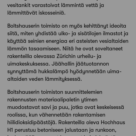
vesitankit varastoivat lämmintä vettä ja
lämmittävät iskosseiniä.
Boltshauserin toimisto on myös kehittänyt ideoita
siitä, miten yhdistää ulko- ja sisätilojen ilmastot ja
käyttää seinien energiaa eri asteisten vesialtaiden
lämmön tasaamiseen. Niitä he ovat soveltaneet
rakenteilla olevassa Zürichin urheilu- ja
uimakeskuksessa. Jäähallin jäätuotannon
synnyttämä hukkalämpö hyödynnetään uima-
altaiden veden lämmityksessä.
Boltshauserin toimiston suunnittelemien
rakennusten materiaalipaletin ytimen
muodostavat savi ja puu, jotka ovat keskeisessä
roolissa, kun vähennetään rakentamisen
hiilidioksidipäästöjä. Rakenteilla oleva Hochhaus
H1 perustuu betoniseen jalustaan ja runkoon,