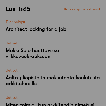
Lue lisää
Kaikki ajankohtaiset
Työnhakijat
Architect looking for a job
Uutiset
Mökki Salo haettavissa
viikkovuokraukseen
Uutiset
Aalto-​yliopistolta maksutonta koulutusta
arkkitehdeille
Uutiset
Miten toimia, kun arkkitehdin nimeä ei