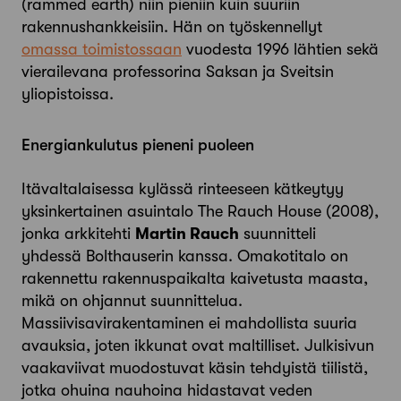
(rammed earth) niin pieniin kuin suuriin
rakennushankkeisiin. Hän on työskennellyt
omassa toimistossaan
vuodesta 1996 lähtien sekä
vierailevana professorina Saksan ja Sveitsin
yliopistoissa.
Energiankulutus pieneni puoleen
Itävaltalaisessa kylässä rinteeseen kätkeytyy
yksinkertainen asuintalo The Rauch House (2008),
jonka arkkitehti
Martin Rauch
suunnitteli
yhdessä Bolthauserin kanssa. Omakotitalo on
rakennettu rakennuspaikalta kaivetusta maasta,
mikä on ohjannut suunnittelua.
Massiivisavirakentaminen ei mahdollista suuria
avauksia, joten ikkunat ovat maltilliset. Julkisivun
vaakaviivat muodostuvat käsin tehdyistä tiilistä,
jotka ohuina nauhoina hidastavat veden