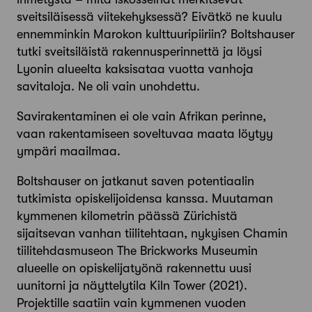
sveitsiläisessä viitekehyksessä? Eivätkö ne kuulu
ennemminkin Marokon kulttuuripiiriin? Boltshauser
tutki sveitsiläistä rakennusperinnettä ja löysi
Lyonin alueelta kaksisataa vuotta vanhoja
savitaloja. Ne oli vain unohdettu.
Savirakentaminen ei ole vain Afrikan perinne,
vaan rakentamiseen soveltuvaa maata löytyy
ympäri maailmaa.
Boltshauser on jatkanut saven potentiaalin
tutkimista opiskelijoidensa kanssa. Muutaman
kymmenen kilometrin päässä Zürichistä
sijaitsevan vanhan tiilitehtaan, nykyisen Chamin
tiilitehdasmuseon The Brickworks Museumin
alueelle on opiskelijatyönä rakennettu uusi
uunitorni ja näyttelytila Kiln Tower (2021).
Projektille saatiin vain kymmenen vuoden