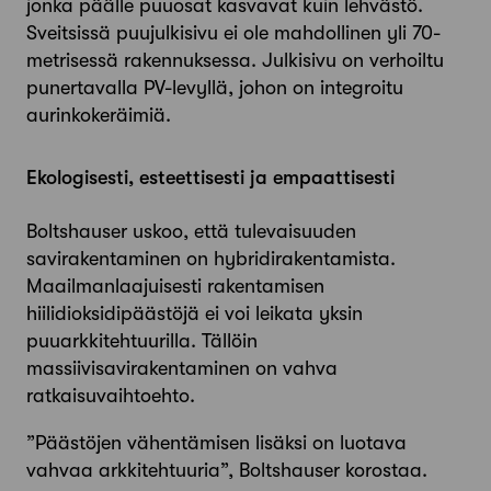
jonka päälle puuosat kasvavat kuin lehvästö.
Sveitsissä puujulkisivu ei ole mahdollinen yli 70-
metrisessä rakennuksessa. Julkisivu on verhoiltu
punertavalla PV-levyllä, johon on integroitu
aurinkokeräimiä.
Ekologisesti, esteettisesti ja empaattisesti
Boltshauser uskoo, että tulevaisuuden
savirakentaminen on hybridirakentamista.
Maailmanlaajuisesti rakentamisen
hiilidioksidipäästöjä ei voi leikata yksin
puuarkkitehtuurilla. Tällöin
massiivisavirakentaminen on vahva
ratkaisuvaihtoehto.
”Päästöjen vähentämisen lisäksi on luotava
vahvaa arkkitehtuuria”, Boltshauser korostaa.