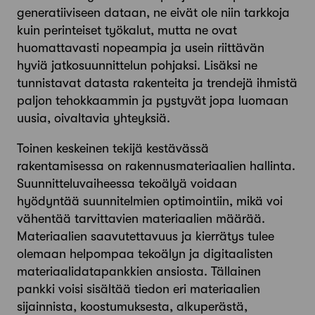
generatiiviseen dataan, ne eivät ole niin tarkkoja
kuin perinteiset työkalut, mutta ne ovat
huomattavasti nopeampia ja usein riittävän
hyviä jatkosuunnittelun pohjaksi. Lisäksi ne
tunnistavat datasta rakenteita ja trendejä ihmistä
paljon tehokkaammin ja pystyvät jopa luomaan
uusia, oivaltavia yhteyksiä.
Toinen keskeinen tekijä kestävässä
rakentamisessa on rakennusmateriaalien hallinta.
Suunnitteluvaiheessa tekoälyä voidaan
hyödyntää suunnitelmien optimointiin, mikä voi
vähentää tarvittavien materiaalien määrää.
Materiaalien saavutettavuus ja kierrätys tulee
olemaan helpompaa tekoälyn ja digitaalisten
materiaalidatapankkien ansiosta. Tällainen
pankki voisi sisältää tiedon eri materiaalien
sijainnista, koostumuksesta, alkuperästä,