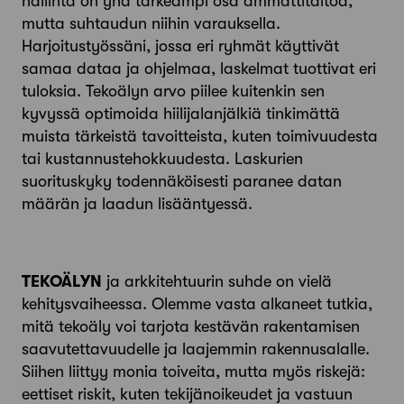
hallinta on yhä tärkeämpi osa ammattitaitoa,
mutta suhtaudun niihin varauksella.
Harjoitustyössäni, jossa eri ryhmät käyttivät
samaa dataa ja ohjelmaa, laskelmat tuottivat eri
tuloksia. Tekoälyn arvo piilee kuitenkin sen
kyvyssä optimoida hiilijalanjälkiä tinkimättä
muista tärkeistä tavoitteista, kuten toimivuudesta
tai kustannustehokkuudesta. Laskurien
suorituskyky todennäköisesti paranee datan
määrän ja laadun lisääntyessä.
TEKOÄLYN
ja arkkitehtuurin suhde on vielä
kehitysvaiheessa. Olemme vasta alkaneet tutkia,
mitä tekoäly voi tarjota kestävän rakentamisen
saavutettavuudelle ja laajemmin rakennusalalle.
Siihen liittyy monia toiveita, mutta myös riskejä:
eettiset riskit, kuten tekijänoikeudet ja vastuun