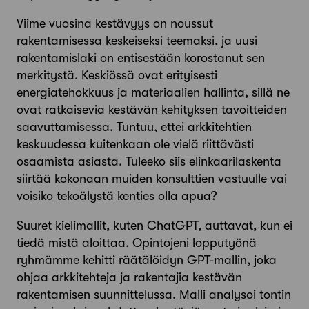
Viime vuosina kestävyys on noussut
rakentamisessa keskeiseksi teemaksi, ja uusi
rakentamislaki on entisestään korostanut sen
merkitystä. Keskiössä ovat erityisesti
energiatehokkuus ja materiaalien hallinta, sillä ne
ovat ratkaisevia kestävän kehityksen tavoitteiden
saavuttamisessa. Tuntuu, ettei arkkitehtien
keskuudessa kuitenkaan ole vielä riittävästi
osaamista asiasta. Tuleeko siis elinkaarilaskenta
siirtää kokonaan muiden konsulttien vastuulle vai
voisiko tekoälystä kenties olla apua?
Suuret kielimallit, kuten ChatGPT, auttavat, kun ei
tiedä mistä aloittaa. Opintojeni lopputyönä
ryhmämme kehitti räätälöidyn GPT-mallin, joka
ohjaa arkkitehteja ja rakentajia kestävän
rakentamisen suunnittelussa. Malli analysoi tontin