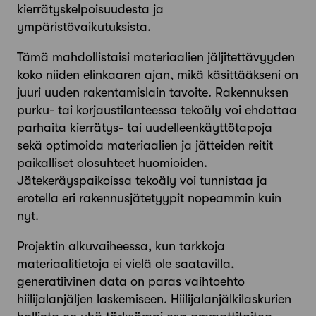
kierrätyskelpoisuudesta ja
ympäristövaikutuksista.
Tämä mahdollistaisi materiaalien jäljitettävyyden
koko niiden elinkaaren ajan, mikä käsittääkseni on
juuri uuden rakentamislain tavoite. Rakennuksen
purku- tai korjaustilanteessa tekoäly voi ehdottaa
parhaita kierrätys- tai uudelleenkäyttötapoja
sekä optimoida materiaalien ja jätteiden reitit
paikalliset olosuhteet huomioiden.
Jätekeräyspaikoissa tekoäly voi tunnistaa ja
erotella eri rakennusjätetyypit nopeammin kuin
nyt.
Projektin alkuvaiheessa, kun tarkkoja
materiaalitietoja ei vielä ole saatavilla,
generatiivinen data on paras vaihtoehto
hiilijalanjäljen laskemiseen. Hiilijalanjälkilaskurien