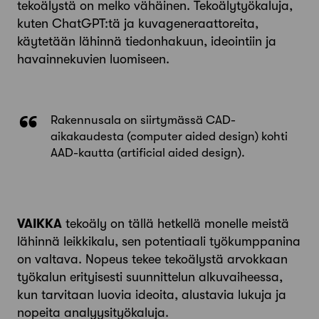
tekoälystä on melko vähäinen. Tekoälytyökaluja,
kuten ChatGPT:tä ja kuvageneraattoreita,
käytetään lähinnä tiedonhakuun, ideointiin ja
havainnekuvien luomiseen.
Rakennusala on siirtymässä CAD-
aikakaudesta (computer aided design) kohti
AAD-kautta (artificial aided design).
VAIKKA
tekoäly on tällä hetkellä monelle meistä
lähinnä leikkikalu, sen potentiaali työkumppanina
on valtava. Nopeus tekee tekoälystä arvokkaan
työkalun erityisesti suunnittelun alkuvaiheessa,
kun tarvitaan luovia ideoita, alustavia lukuja ja
nopeita analyysi­työkaluja.