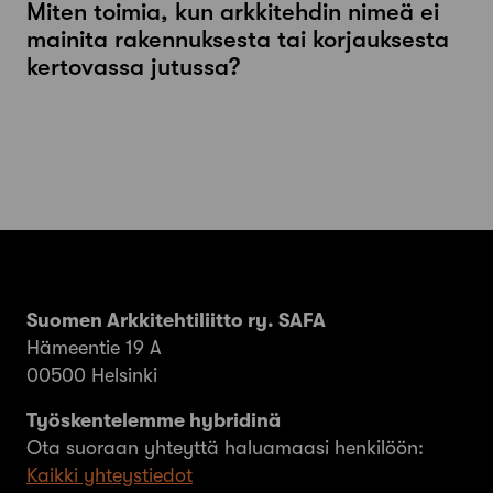
Miten toimia, kun arkkitehdin nimeä ei
mainita rakennuksesta tai korjauksesta
kertovassa jutussa?
Suomen Arkkitehtiliitto ry. SAFA
Hämeentie 19 A
00500 Helsinki
Työskentelemme hybridinä
Ota suoraan yhteyttä haluamaasi henkilöön:
Kaikki yhteystiedot