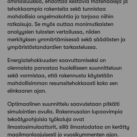
ominaisuuksia, ehdottaa kestäviä materiaaleja ja
tehokkaampia rakenteita sekä tunnistaa
mahdollisia ongelmakohtia ja tarjoaa niihin
ratkaisuja. Se myös auttaa monimutkaisten
analyysien tulosten vertailussa, niiden
merkityksen ymmärtämisessä sekä säädösten ja
ympäristöstandardien tarkastelussa.
Energiatehokkuuden saavuttamiseksi on
olennaista panostaa huolelliseen suunnitteluun
sekä varmistaa, että rakennusta käytetään
mahdollisimman resurssitehokkaasti koko sen
elinkaaren ajan.
Optimaalinen suunnittelu saavutetaan pitkälti
simulointien avulla. Rakennusalan lupaavimpia
tekoälypohjaisia työkaluja ovat
ilmastosimulaattorit, sillä ilmastodataa on kerätty
maailmanlaajuisesti jo vuosikymmenten ajan.