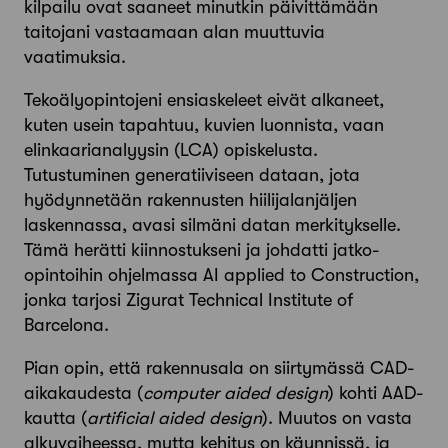
kilpailu ovat saaneet minutkin päivittämään
taitojani vastaamaan alan muuttuvia
vaatimuksia.
Tekoälyopintojeni ensiaskeleet eivät alkaneet,
kuten usein tapahtuu, kuvien luonnista, vaan
elinkaarianalyysin (LCA) opiskelusta.
Tutustuminen generatiiviseen dataan, jota
hyödynnetään rakennusten hiilijalanjäljen
laskennassa, avasi silmäni datan merkitykselle.
Tämä herätti kiinnostukseni ja johdatti jatko-
opintoihin ohjelmassa AI applied to Construction,
jonka tarjosi Zigurat Technical Institute of
Barcelona.
Pian opin, että rakennusala on siirtymässä CAD-
aikakaudesta (
computer aided design
) kohti AAD-
kautta (
artificial aided design
). Muutos on vasta
alkuvaiheessa, mutta kehitys on käynnissä, ja