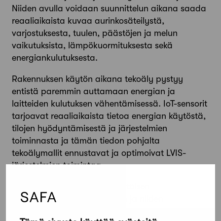
Niiden avulla voidaan suunnittelun aikana saada
reaaliaikaista kuvaa aurinkosäteilystä,
varjostuksesta, tuulen, päästöjen ja melun
vaikutuksista, lämpökuormituksesta sekä
energiankulutuksesta.
Rakennuksen käytön aikana tekoäly pystyy
entistä paremmin auttamaan energian ja
laitteiden kulutuksen vähentämisessä. IoT-sensorit
tarjoavat reaaliaikaista tietoa energian käytöstä,
tilojen hyödyntämisestä ja järjestelmien
toiminnasta ja tämän tiedon pohjalta
tekoälymallit ennustavat ja optimoivat LVIS-
järjestelmien toimintaa.
Kokonaisvaltaisen ja datalähtöisen
lähestymistavan rakennusten ja niiden
järjestelmien optimointiin tarjoavat digitaaliset