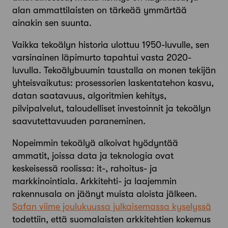
alan ammattilaisten on tärkeää ymmärtää
ainakin sen suunta.
Vaikka tekoälyn historia ulottuu 1950-luvulle, sen
varsinainen läpimurto tapahtui vasta 2020-
luvulla. Tekoälybuumin taustalla on monen tekijän
yhteisvaikutus: prosessorien laskentatehon kasvu,
datan saatavuus, algoritmien kehitys,
pilvipalvelut, taloudelliset investoinnit ja tekoälyn
saavutettavuuden paraneminen.
Nopeimmin tekoälyä alkoivat hyödyntää
ammatit, joissa data ja teknologia ovat
keskeisessä roolissa: it-, rahoitus- ja
markkinointiala. Arkkitehti- ja laajemmin
rakennusala on jäänyt muista aloista jälkeen.
Safan viime joulukuussa julkaisemassa kyselyssä
todettiin, että suomalaisten arkkitehtien kokemus