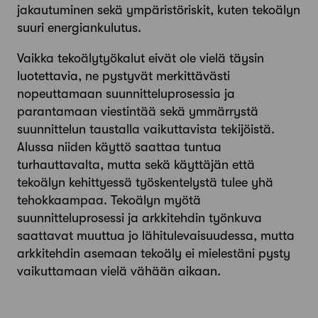
jakautuminen sekä ympäristöriskit, kuten tekoälyn
suuri energiankulutus.
Vaikka tekoälytyökalut eivät ole vielä täysin
luotettavia, ne pystyvät merkittävästi
nopeuttamaan suunnitteluprosessia ja
parantamaan viestintää sekä ymmärrystä
suunnittelun taustalla vaikuttavista tekijöistä.
Alussa niiden käyttö saattaa tuntua
turhauttavalta, mutta sekä käyttäjän että
tekoälyn kehittyessä työskentelystä tulee yhä
tehokkaampaa. Tekoälyn myötä
suunnitteluprosessi ja arkkitehdin työnkuva
saattavat muuttua jo lähitulevaisuudessa, mutta
arkkitehdin asemaan tekoäly ei mielestäni pysty
vaikuttamaan vielä vähään aikaan.