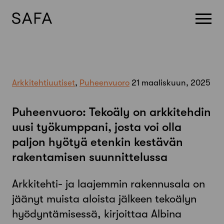
Skip
to
content
Arkkitehtiuutiset
,
Puheenvuoro
21 maaliskuun, 2025
Puheenvuoro: Tekoäly on arkkitehdin
uusi työkumppani, josta voi olla
paljon hyötyä etenkin kestävän
rakentamisen suunnittelussa
Arkkitehti- ja laajemmin rakennusala on
jäänyt muista aloista jälkeen tekoälyn
hyödyntämisessä, kirjoittaa Albina