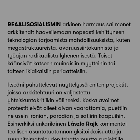
REAALISOSIALISMIN
arkinen harmaus sai monet
arkkitehdit haaveilemaan nopeasti kehittyneen
teknologian tarjoamista mahdollisuuksista, kuten
megastruktuureista, avaruussiirtokunnista ja
työajan radikaalista lyhenemisestä. Toiset
käänsivät katseen muinaisiin myytteihin tai
taiteen ikiaikaisiin periaatteisiin.
Itseäni puhuttelevat näyttelyssä eniten projektit,
joissa arkkitehtuuri on valjastettu
yhteiskuntakritiikin välineeksi. Koska avoimet
protestit eivät olleet aivan vaarattomia, puettiin
ne usein ironian, parodian ja satiirin kaapuihin.
Esimerkiksi unkarilainen
Lászlo Rajk
kommentoi
teollisen asuntotuotannon yksitoikkoisuutta ja
suunnitelmatalouden tehottomuutta projektilla,