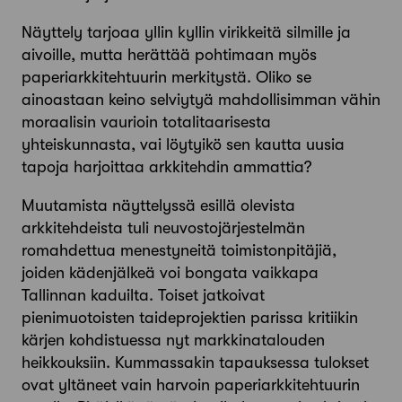
Näyttely tarjoaa yllin kyllin virikkeitä silmille ja
aivoille, mutta herättää pohtimaan myös
paperiarkkitehtuurin merkitystä. Oliko se
ainoastaan keino selviytyä mahdollisimman vähin
moraalisin vaurioin totalitaarisesta
yhteiskunnasta, vai löytyikö sen kautta uusia
tapoja harjoittaa arkkitehdin ammattia?
Muutamista näyttelyssä esillä olevista
arkkitehdeista tuli neuvostojärjestelmän
romahdettua menestyneitä toimistonpitäjiä,
joiden kädenjälkeä voi bongata vaikkapa
Tallinnan kaduilta. Toiset jatkoivat
pienimuotoisten taideprojektien parissa kritiikin
kärjen kohdistuessa nyt markkinatalouden
heikkouksiin. Kummassakin tapauksessa tulokset
ovat yltäneet vain harvoin paperiarkkitehtuurin