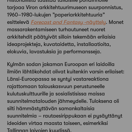
tarjoaa Viron arkkitehtuurimuseon suurponnistus,
1960–1980-lukujen ”paperiarkkitehtuuria”
esittelevä
Forecast and Fantasy
-näyttely
. Monet
massarakentamiseen turhautuneet nuoret
arkkitehdit päätyivät silloin tekemään erilaisia
ideaprojekteja, kuvataidetta, installaatioita,
elokuvia, lavastuksia ja performansseja.
Kylmän sodan jakaman Euroopan eri laidoilla
ilmiön lähtökohdat olivat kuitenkin varsin erilaiset:
Länsi-Euroopassa se syntyi vastareaktiona
rajattomaan talouskasvuun perustuneelle
kulutuskulttuurille ja sosialistisissa maissa
suunnitelmatalouden jähmeydelle. Tuloksena oli
silti hämmästyttävän samankaltaisia
suunnitelmia – rautaesirippukaan ei pysäyttänyt
ideoiden virtaa maasta toiseen, esimerkiksi
Tallinnan laivojen kyydissä.