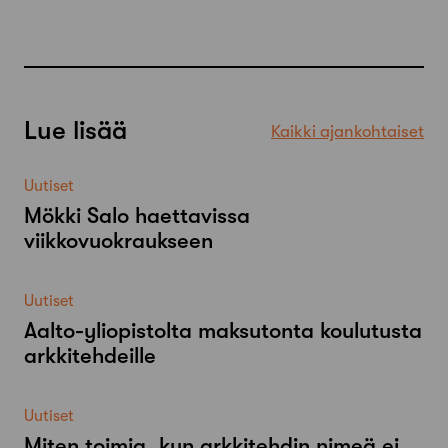
Lue lisää
Kaikki ajankohtaiset
Uutiset
Mökki Salo haettavissa
viikkovuokraukseen
Uutiset
Aalto-​yliopistolta maksutonta koulutusta
arkkitehdeille
Uutiset
Miten toimia, kun arkkitehdin nimeä ei