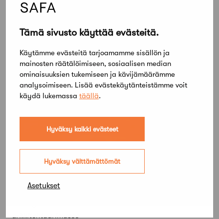
kannattaa laittaa talteen.
Tämä sivusto käyttää evästeitä.
Käytämme evästeitä tarjoamamme sisällön ja
mainosten räätälöimiseen, sosiaalisen median
ominaisuuksien tukemiseen ja kävijämäärämme
analysoimiseen. Lisää evästekäytänteistämme voit
käydä lukemassa
täällä
.
Hyväksy kaikki evästeet
Hyväksy välttämättömät
Forecast and Fantasy -näyttelyyn on koottu runsaasti
Asetukset
alkuperäisaineistoja eri maissa toimineilta
avantgardearkkitehdeilta. Kuva: Viron
arkkitehtuurimuseo