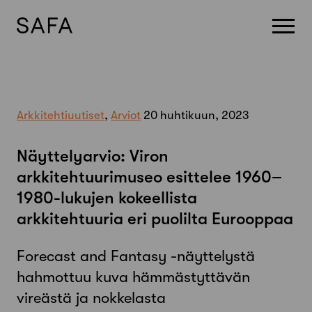
Skip
to
content
Arkkitehtiuutiset
,
Arviot
20 huhtikuun, 2023
Näyttelyarvio: Viron
arkkitehtuurimuseo esittelee 1960–
1980-lukujen kokeellista
arkkitehtuuria eri puolilta Eurooppaa
Forecast and Fantasy -näyttelystä
hahmottuu kuva hämmästyttävän
vireästä ja nokkelasta