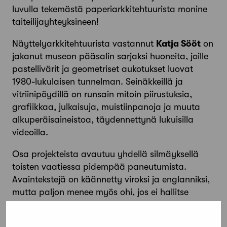
luvulla tekemästä paperiarkkitehtuurista monine
taiteilijayhteyksineen!
Näyttelyarkkitehtuurista vastannut
Katja Sööt
on
jakanut museon pää­salin sarjaksi huoneita, joille
pastellivärit ja geometriset aukotukset luovat
1980-lukulaisen tunnelman. Seinäkkeillä ja
vitriinipöydillä on runsain mitoin piirustuksia,
grafiikkaa, julkaisuja, muistiinpanoja ja muuta
alkuperäisaineistoa, täydennettynä lukuisilla
videoilla.
Osa projekteista avautuu yhdellä silmäyksellä
toisten vaatiessa pidempää paneutumista.
Avaintekstejä on käännetty viroksi ja englanniksi,
mutta paljon menee myös ohi, jos ei hallitse
kaikkia käytettyjä kieliä. Lisätietoa löytyy onneksi
ammattitaidolla tehdystä näyttelyoppaasta, joka