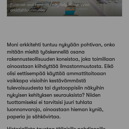
Forecast and Fantasy -näyttely. Kuva: Viron
arkkitehtuurimuseo
Moni arkkitehti tuntuu nykyään pohtivan, onko
mitään mieltä työskennellä osana
rakennusteollisuuden koneistoa, joka toimillaan
ainoastaan kiihdyttää ilmastonmuutosta. Eikö
olisi eettisempää käyttää ammattitaitoaan
vaikkapa visioihin kestävämmästä
tulevaisuudesta tai dystooppisiin näkyihin
nykyisen kehityksen seurauksista? Niiden
tuottamiseksi ei tarvitsisi juuri tuhlata
luonnonvaroja, ainoastaan hieman kyniä,
paperia ja sähkövirtaa.
Historiallista taustaa tällaisille pohdinnoille