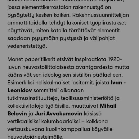
jossa elementtikerrostalon rakennustyö on
pysäytetty kesken kaiken. Rakennussuunnittelijan
ammattitaidolla tehdyt lakoniset työpiirustukset
näyttävät, miten katolla törröttävät elementit
saadaan pysymään pystyssä ja välipohjat
vedeneristettyä.
Monet paperitiikerit etsivät inspiraatiota 1920-
luvun neuvostoliittolaisesta avantgardesta mutta
käänsivät sen ideologisen sisällön päälaelleen.
Esimerkiksi neliskulmaiset lasitornit, joista
Ivan ­
Leonidov
sommitteli aikanaan
tutkimusinstituutteja, teollisuusministeriöitä ja
kollektiivitaloja työläisille, muuttuivat
Mihail
Belovin
ja
Juri Avvakumovin
käsissä
vertikaalisiksi kolumbaarioiksi – kolkkona
vertauskuvana kuolinkamppailua käyvälle
neuvostojärjestelmälle.