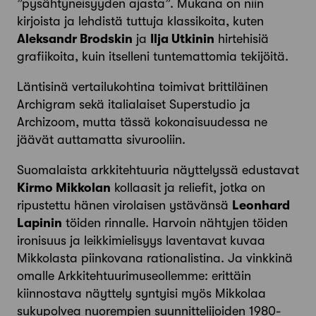
”pysähtyneisyyden ajasta”. Mukana on niin
kirjoista ja lehdistä tuttuja klassikoita, kuten
Aleksandr Brodskin
ja
Ilja Utkinin
hirtehisiä
grafiikoita, kuin itselleni tuntemattomia tekijöitä.
Läntisinä vertailukohtina toimivat brittiläinen
Archigram sekä italialaiset Superstudio ja
Archizoom, mutta tässä kokonaisuudessa ne
jäävät auttamatta sivurooliin.
Suomalaista arkkitehtuuria näyttelyssä edustavat
Kirmo Mikkolan
kollaasit ja reliefit, jotka on
ripustettu hänen virolaisen ystävänsä
Leonhard
Lapinin
töiden rinnalle. Harvoin nähtyjen töiden
ironisuus ja leikkimielisyys laventavat kuvaa
Mikkolasta piinkovana rationalistina. Ja vinkkinä
omalle Arkkitehtuurimuseollemme: erittäin
kiinnostava näyttely syntyisi myös Mikkolaa
sukupolvea nuorempien suunnittelijoiden 1980-