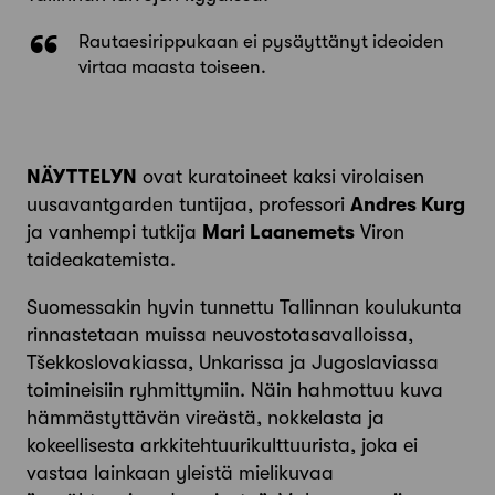
Rautaesirippukaan ei pysäyttänyt ideoiden
virtaa maasta toiseen.
NÄYTTELYN
ovat kuratoineet kaksi virolaisen
uusavantgarden tuntijaa, professori
Andres Kurg
ja vanhempi tutkija
Mari Laanemets
Viron
taideakatemista.
Suomessakin hyvin tunnettu Tallinnan koulukunta
rinnastetaan muissa neuvostotasavalloissa,
Tšekkoslovakiassa, Unkarissa ja Jugoslaviassa
toimineisiin ryhmittymiin. Näin hahmottuu kuva
hämmästyttävän vireästä, nokkelasta ja
kokeellisesta arkkitehtuurikulttuurista, joka ei
vastaa lainkaan yleistä mielikuvaa