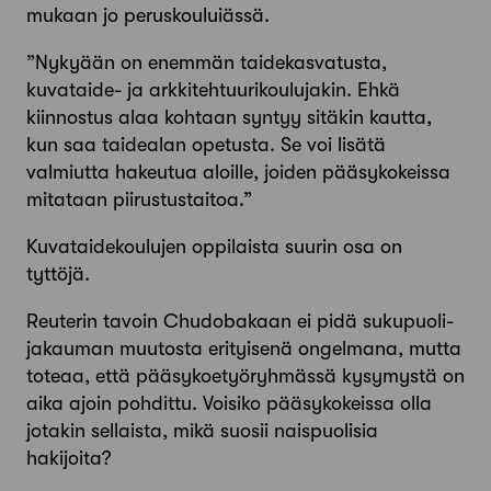
mukaan jo peruskouluiässä.
”Nykyään on enemmän taidekasvatusta,
kuvataide- ja arkkitehtuurikoulujakin. Ehkä
kiinnostus alaa kohtaan syntyy sitäkin kautta,
kun saa taide­alan opetusta. Se voi lisätä
valmiutta hakeutua aloille, joiden pääsykokeissa
mitataan piirustustaitoa.”
Kuvataidekoulujen oppilaista suurin osa on
tyttöjä.
Reuterin tavoin Chudobakaan ei pidä sukupuoli­
jakauman muutosta erityisenä ongelmana, mutta
toteaa, että pääsykoetyöryhmässä kysymystä on
aika ajoin pohdittu. Voisiko pääsykokeissa olla
jotakin sellaista, mikä suosii naispuolisia
hakijoita?