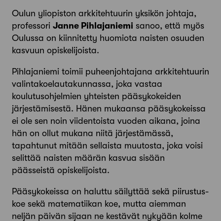
Oulun yliopiston arkkitehtuurin yksikön johtaja,
professori
Janne Pihlajaniemi
sanoo, että myös
Oulussa on kiinnitetty huomiota naisten osuuden
kasvuun opiskelijoista.
Pihlajaniemi toimii puheenjohtajana arkkitehtuurin
valintakoelautakunnassa, joka vastaa
koulutusohjelmien yhteisten pääsykokeiden
järjestämisestä. Hänen mukaansa pääsykokeissa
ei ole sen noin viidentoista vuoden aikana, joina
hän on ollut mukana niitä järjestämässä,
tapahtunut mitään sellaista muutosta, joka voisi
selittää naisten määrän kasvua sisään
päässeistä opiskelijoista.
Pääsykokeissa on haluttu säilyttää sekä piirustus­
koe sekä matematiikan koe, mutta aiemman
neljän päivän sijaan ne kestävät nykyään kolme