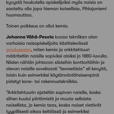
kyvystä houkutella opiskelijoiksi myös naisia on
saatettu olla jopa hieman kateellisia, Pihlajaniemi
huomauttaa.
Toinen poikkeus on ollut kemia.
Johanna Vähä-Pesola
kuvaa tekniikan alan
varhaisia naisopiskelijoita käsittelevässä
gradussaan
, miten kemia ja arkkitehtuuri
määriteltiin naisille sopiviksi aloiksi jo 1880-luvulla.
Niiden nähtiin johtavan siisteihin konttoritöihin ja
olevan naisille soveliaasti ”teoreettisia” eli kevyitä,
toisin kuin esimerkiksi käytännönläheisempinä
pidetyt kone- tai rakennustekniikka.
”Arkkitehtuurin ajateltiin sopivan naisille, koska
siihen kuului piirtämistä ja muuta sellaista
naisellista, ja kemia taas, koska naiset viettivät
tyypillisesti aikaa keittiössä ja esimerkiksi