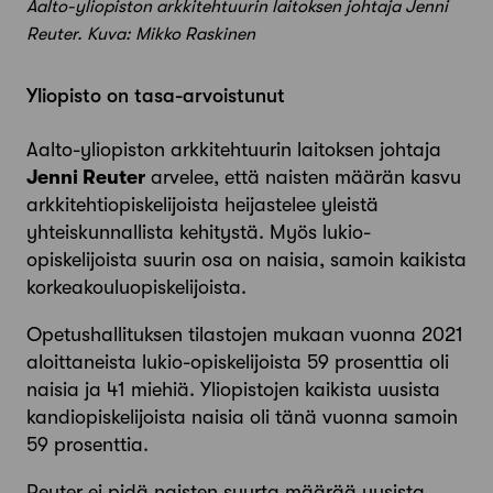
Aalto-yliopiston arkkitehtuurin laitoksen johtaja Jenni
Reuter. Kuva: Mikko Raskinen
Yliopisto on tasa-arvoistunut
Aalto-yliopiston arkkitehtuurin laitoksen johtaja
Jenni Reuter
arvelee, että naisten määrän kasvu
arkkitehtiopiskelijoista heijastelee yleistä
yhteiskunnallista kehitystä. Myös lukio-
opiskelijoista suurin osa on naisia, samoin kaikista
korkeakoulu­opiskelijoista.
Opetushallituksen tilastojen mukaan vuonna 2021
aloittaneista lukio-opiskelijoista 59 prosenttia oli
naisia ja 41 miehiä. Yliopistojen kaikista uusista
kandiopiskelijoista naisia oli tänä vuonna samoin
59 prosenttia.
Reuter ei pidä naisten suurta määrää uusista