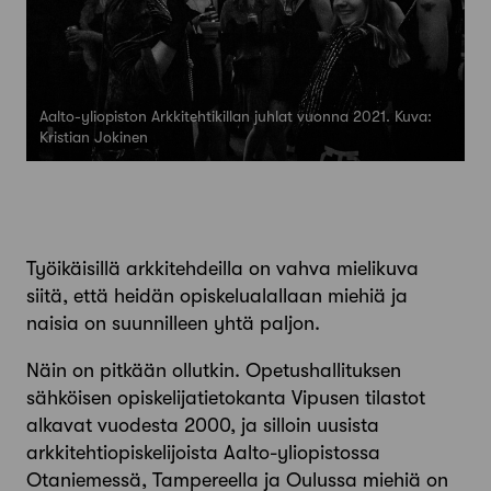
Aalto-yliopiston Arkkitehtikillan juhlat vuonna 2021. Kuva:
Kristian Jokinen
Työikäisillä arkkitehdeilla on vahva mielikuva
siitä, että heidän opiskelualallaan miehiä ja
naisia on suunnilleen yhtä paljon.
Näin on pitkään ollutkin. Opetushallituksen
sähköisen opiskelijatietokanta Vipusen tilastot
alkavat vuodesta 2000, ja silloin uusista
arkkitehtiopiskelijoista Aalto-yliopistossa
Otaniemessä, Tampereella ja Oulussa miehiä on