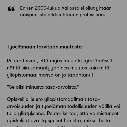
Ennen 2000-lukua Aallossa ei ollut yhtään
naispuolista arkkitehtuurin professoria.
Työelämään tarvitaan muutosta
Reuter toivoo, että myös muualla työelämässä
nähtäisiin samantyyppinen muutos kuin mitä
yliopistomaailmassa on jo tapahtunut.
”Se olisi minusta tasa-arvoista.”
Opiskelijoille ero yliopistomaailman tasa-
arvoisuuden ja työelämän todellisuuden välillä voi
tulla yllätyksenä. Reuter kertoo, että valmistuneet
opiskelijat ovat kysyneet häneltä, miksei heitä