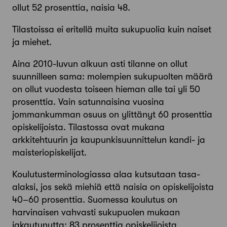
ollut 52 prosenttia, naisia 48.
Tilastoissa ei eritellä muita sukupuolia kuin naiset
ja miehet.
Aina 2010-luvun alkuun asti tilanne on ollut
suunnilleen sama: molempien sukupuolten määrä
on ollut vuodesta toiseen hieman alle tai yli 50
prosenttia. Vain satunnaisina vuosina
jommankumman osuus on ylittänyt 60 prosenttia
opiskelijoista. Tilastossa ovat mukana
arkkitehtuurin ja kaupunkisuunnittelun kandi- ja
maisteriopiskelijat.
Koulutusterminologiassa alaa kutsutaan tasa-
alaksi, jos sekä miehiä että naisia on opiskelijoista
40–60 prosenttia. Suomessa koulutus on
harvinaisen vahvasti sukupuolen mukaan
jakautunutta: 83 prosenttia opiskelijoista