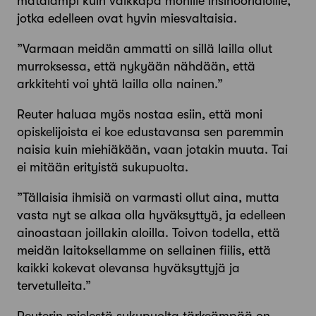
matalampi kuin vaikkapa monille insinöörialoille,
jotka edelleen ovat hyvin miesvaltaisia.
”Varmaan meidän ammatti on sillä lailla ollut
murroksessa, että nykyään nähdään, että
arkkitehti voi yhtä lailla olla nainen.”
Reuter haluaa myös nostaa esiin, että moni
opiskelijoista ei koe edustavansa sen paremmin
naisia kuin miehiäkään, vaan jotakin muuta. Tai
ei mitään erityistä sukupuolta.
”Tällaisia ihmisiä on varmasti ollut aina, mutta
vasta nyt se alkaa olla hyväksyttyä, ja edelleen
ainoastaan joillakin aloilla. Toivon todella, että
meidän laitoksellamme on sellainen fiilis, että
kaikki kokevat olevansa hyväksyttyjä ja
tervetulleita.”
Reuterin mielestä sukupuolta tärkeämpää on