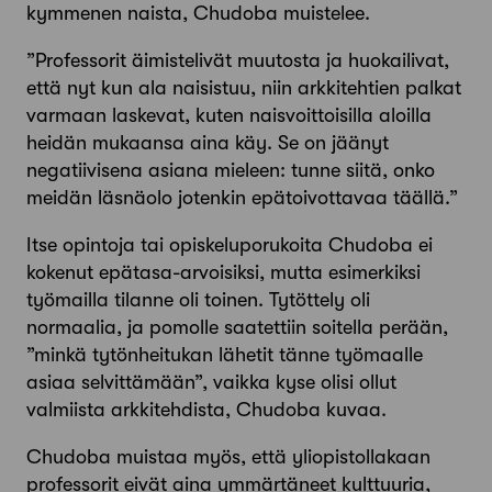
kymmenen naista, Chudoba muistelee.
”Professorit äimistelivät muutosta ja huokailivat,
että nyt kun ala naisistuu, niin arkkitehtien palkat
varmaan laskevat, kuten naisvoittoisilla aloilla
heidän mukaansa aina käy. Se on jäänyt
negatiivisena asiana mieleen: tunne siitä, onko
meidän läsnäolo jotenkin epätoivottavaa täällä.”
Itse opintoja tai opiskeluporukoita Chudoba ei
kokenut epätasa-arvoisiksi, mutta esimerkiksi
työmailla tilanne oli toinen. Tytöttely oli
normaalia, ja pomolle saatettiin soitella perään,
”minkä tytönheitukan lähetit tänne työmaalle
asiaa selvittämään”, vaikka kyse olisi ollut
valmiista arkkitehdista, Chudoba kuvaa.
Chudoba muistaa myös, että yliopistollakaan
professorit eivät aina ymmärtäneet kulttuuria,