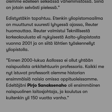
olemme edelleen selkeässä vähemmistössä. Siinä
on jotain selvästi pielessä.”
Edistystäkin tapahtuu. Etenkin yliopistomaailma
on muuttunut suuresti lyhyessä ajassa, Reuter
huomauttaa. Reuter valmistui Teknillisestä
korkeakoulusta eli nykyisestä Aalto-yliopistosta
vuonna 2001 ja on siitä lähtien työskennellyt
yliopistolla.
”Ennen 2000-lukua Aallossa ei ollut yhtään
naispuolista arkkitehtuurin professoria. Kaikki me
nyt istuvat professorit olemme historian
ensimmäisiä naisia omissa oppituoleissamme.
Edeltäjäni
Pirjo Sanaksenaho
oli ensimmäinen
naispuolinen laitosjohtaja, ja koulutus on
kuitenkin yli 150 vuotta vanha.”