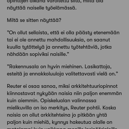
opintojen aikana varoitettu siitä, miltä ala
näyttää naiselle työelämässä.
Miltä se sitten näyttää?
”On ollut sellaista, että ei olla päästy etenemään
tai ei ole annettu mahdollisuuksia, on saanut
kuulla tytöttelyä ja annettu työtehtäviä, jotka
nähdään sopiviksi naisille.”
”Rakennusala on hyvin miehinen. Lasikattoja,
esteitä ja ennakkoluuloja valitettavasti vielä on.”
Reuter ei osaa sanoa, miksi arkkitehtuuriopinnot
kiinnostavat nykyään naisia niin paljon enemmän
kuin aiemmin. Opiskelualan valinnassa
mielikuvilla on iso merkitys, Reuter pohtii. Koska
naisia on ollut arkkitehteina jo pitkään yhtä
paljon kuin miehiä, kynnys hakeutua alalle on