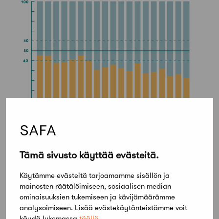
Miesenemmistöstä tasa-alaksi
Tämä sivusto käyttää evästeitä.
Käytämme evästeitä tarjoamamme sisällön ja
Jos arkkitehtuuri pitkään olikin ala, jolla miehiä ja
mainosten räätälöimiseen, sosiaalisen median
naisia opiskelee suunnilleen yhtä paljon, aina
ominaisuuksien tukemiseen ja kävijämäärämme
näin ei ole ollut.
analysoimiseen. Lisää evästekäytänteistämme voit
käydä lukemassa
täällä
.