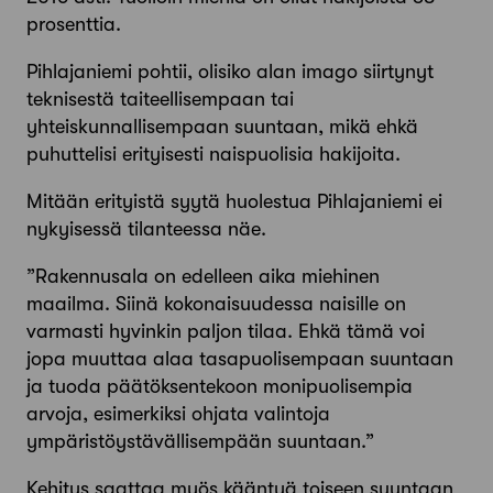
prosenttia.
Pihlajaniemi pohtii, olisiko alan imago siirtynyt
teknisestä taiteellisempaan tai
yhteiskunnallisempaan suuntaan, mikä ehkä
puhuttelisi erityisesti naispuolisia hakijoita.
Mitään erityistä syytä huolestua Pihlajaniemi ei
nykyisessä tilanteessa näe.
”Rakennusala on edelleen aika miehinen
maailma. Siinä kokonaisuudessa naisille on
varmasti hyvinkin paljon tilaa. Ehkä tämä voi
jopa muuttaa alaa tasapuolisempaan suuntaan
ja tuoda päätöksentekoon monipuolisempia
arvoja, esimerkiksi ohjata valintoja
ympäristöystävällisempään suuntaan.”
Kehitys saattaa myös kääntyä toiseen suuntaan