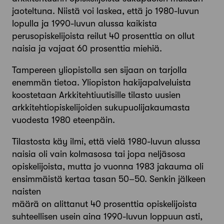
jaoteltuna. Niistä voi laskea, että jo 1980-luvun
lopulla ja 1990-luvun alussa kaikista
perusopiskelijoista reilut 40 prosenttia on ollut
naisia ja vajaat 60 prosenttia miehiä.
Tampereen yliopistolla sen sijaan on tarjolla
enemmän tietoa. Yliopiston hakijapalveluista
koostetaan Arkki­tehtiuutisille tilasto uusien
arkkitehtiopiskelijoiden sukupuolijakaumasta
vuodesta 1980 eteenpäin.
Tilastosta käy ilmi, että vielä 1980-luvun alussa
naisia oli vain kolmasosa tai jopa neljäsosa
opiskelijoista, mutta jo vuonna 1983 jakauma oli
ensimmäistä kertaa tasan 50–50. Senkin jälkeen
naisten
määrä on alittanut 40 prosenttia opiskelijoista
suhteellisen usein aina 1990-luvun loppuun asti,