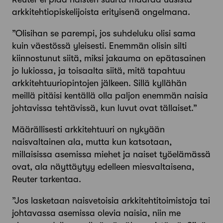
arkkitehtiopiskelijoista erityisenä ongelmana.
”Olisihan se parempi, jos suhdeluku olisi sama
kuin väestössä yleisesti. Enemmän olisin silti
kiinnostunut siitä, miksi jakauma on epätasainen
jo lukiossa, ja toisaalta siitä, mitä tapahtuu
arkkitehtuuriopintojen jälkeen. Sillä kyllähän
meillä pitäisi kentällä olla paljon enemmän naisia
johtavissa tehtävissä, kun luvut ovat tällaiset.”
Määrällisesti arkkitehtuuri on nykyään
naisvaltainen ala, mutta kun katsotaan,
millaisissa asemissa miehet ja naiset työelämässä
ovat, ala näyttäytyy edelleen miesvaltaisena,
Reuter tarkentaa.
”Jos lasketaan naisvetoisia arkkitehtitoimistoja tai
johtavassa asemissa olevia naisia, niin me