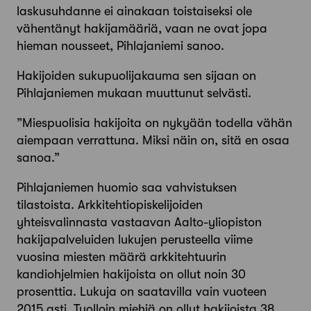
lasku­suhdanne ei ainakaan toistaiseksi ole
vähentänyt hakijamääriä, vaan ne ovat jopa
hieman nousseet, Pihlajaniemi sanoo.
Hakijoiden sukupuolijakauma sen sijaan on
Pihlajaniemen mukaan muuttunut selvästi.
”Miespuolisia hakijoita on nykyään todella vähän
aiempaan verrattuna. Miksi näin on, sitä en osaa
sanoa.”
Pihlajaniemen huomio saa vahvistuksen
tilastoista. Arkkitehtiopiskelijoiden
yhteisvalinnasta vastaavan Aalto-yliopiston
hakijapalveluiden lukujen perusteella viime
vuosina miesten määrä arkkitehtuurin
kandiohjelmien hakijoista on ollut noin 30
prosenttia. Lukuja on saatavilla vain vuoteen
2015 asti. Tuolloin miehiä on ollut hakijoista 38