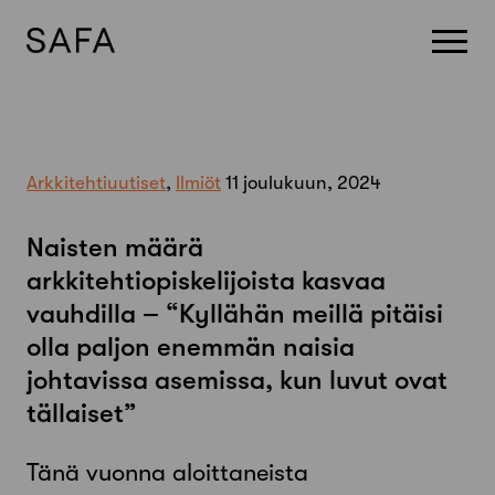
Skip
to
content
Arkkitehtiuutiset
,
Ilmiöt
11 joulukuun, 2024
Naisten määrä
arkkitehtiopiskelijoista kasvaa
vauhdilla – “Kyllähän meillä pitäisi
olla paljon enemmän naisia
johtavissa asemissa, kun luvut ovat
tällaiset”
Tänä vuonna aloittaneista