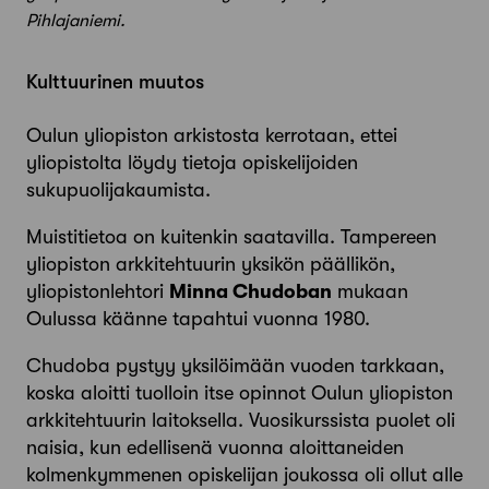
Pihlajaniemi.
Kulttuurinen muutos
Oulun yliopiston arkistosta kerrotaan, ettei
yliopistolta löydy tietoja opiskelijoiden
sukupuolijakaumista.
Muistitietoa on kuitenkin saatavilla. Tampereen
yliopiston arkkitehtuurin yksikön päällikön,
yliopistonlehtori
Minna Chudoban
mukaan
Oulussa käänne tapahtui vuonna 1980.
Chudoba pystyy yksilöimään vuoden tarkkaan,
koska aloitti tuolloin itse opinnot Oulun yliopiston
arkkitehtuurin laitoksella. Vuosikurssista puolet oli
naisia, kun edellisenä vuonna aloittaneiden
kolmenkymmenen opiskelijan joukossa oli ollut alle