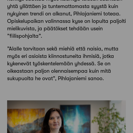
yhtä yllättäen ja tuntemattomasta syystä kuin
nykyinen trendi on alkanut, Pihlajaniemi toteaa.
Opiskelu­paikan valinnassa kyse on lopulta paljolti
mielikuvista, ja päätökset tehdään usein
”fiilispohjalta”.
”Alalle tarvitaan sekä miehiä että naisia, mutta
myös eri asioista kiinnostuneita ihmisiä, jotka
kykenevät työskentelemään yhdessä. Se on
oikeastaan paljon olennaisempaa kuin mitä
sukupuolta he ovat”, Pihlajaniemi sanoo.