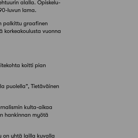
ehtuurin alalla. Opiskelu­
1990-luvun lama.
n palkittu graafinen
sestä korkeakoulusta vuonna
itekohta koitti pian
la puolella”, Tietäväinen
rnalismin kulta-aikaa
oneen hankinnan myötä
 on yhtä lailla kuvalla