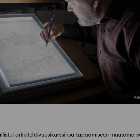
Vil
llistui arkki­tehtivuosikurssinsa tapaamiseen muutama vuos