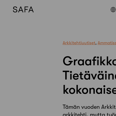
Skip
to
content
Arkkitehtiuutiset
,
Ammatis
Graafikko 
Tietäväin
kokonais
Tämän vuoden Arkkiteh
arkkitehti, mutta ty