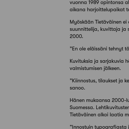
vuonna 1989 opintonsa aloi
aikana harjoittelupaikat t
Myöskään Tietäväinen ei o
suunnittelija, kuvittaja ja
2000.
”En ole eläissäni tehnyt tö
Kuvituksia ja sarjakuvia h
valmistumisen jälkeen.
”Kiinnostus, tilaukset ja 
sanoo.
Hänen mukaansa 2000-luvu
Suomessa. Lehtikuvitusten 
Tietäväinen alkoi laatia m
”Innostuin typografiasta 