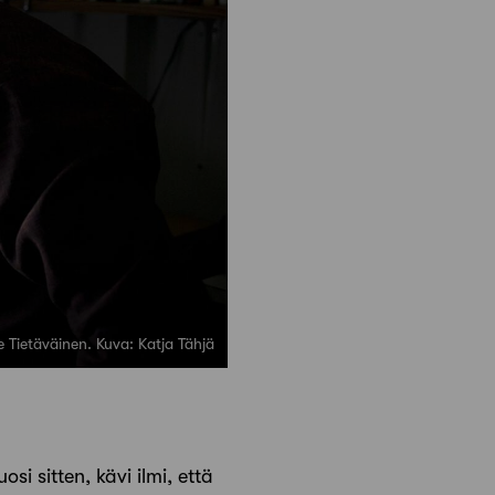
le Tietäväinen. Kuva: Katja Tähjä
i sitten, kävi ilmi, että