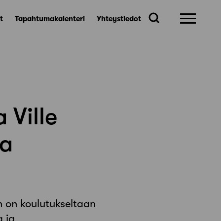
t
Tapahtumakalenteri
Yhteystiedot
 Ville
da
n on koulutukseltaan
a ja