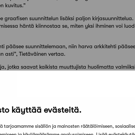
n kuvitus.”
graafisen suunnittelun lisäksi paljon kirjasuunnittelua.
tamisessa häntä kiinnostaa se, miten yksi ihminen voi luo
hti pääsee suunnittelemaan, niin harva arkkitehti pääs
 asti”, Tietäväinen vertaa.
teja, jotka saavat kaikista muuttujista huolimatta valmii
eita.”
to käyttää evästeitä.
 tarjoamamme sisällön ja mainosten räätälöimiseen, sosiaalis
kemiseen ja kävijämäärämme analysoimiseen. Lisää evästekäyt