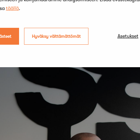
ssa
täällä
.
Asetukset
ästeet
Hyväksy välttämättömät