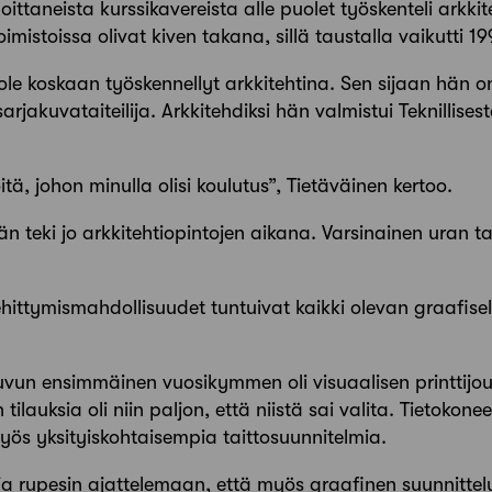
ttaneista kurssikavereista alle puolet työskenteli arkkit
oimistoissa olivat kiven takana, sillä taustalla vaikutti 
le koskaan työskennellyt arkkitehtina. Sen sijaan hän o
 sarjakuvataiteilija. Arkkitehdiksi hän valmistui Teknilli
itä, johon minulla olisi koulutus”, Tietäväinen kertoo.
än teki jo arkkitehtiopintojen aikana. Varsinainen uran ta
kehittymismahdollisuudet tuntuivat kaikki olevan graafisel
n ensimmäinen vuosikymmen oli visuaalisen printtijou
tilauksia oli niin paljon, että niistä sai valita. Tieto­k
yös yksityiskohtaisempia taitto­suunnitelmia.
ja rupesin ajattelemaan, että myös graafinen suunnittelu