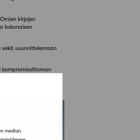
 Omien kirjojen
da kokonaisen
ee sekä suunnittelemaan
ksi kompromissittoman
en median
änteistämme