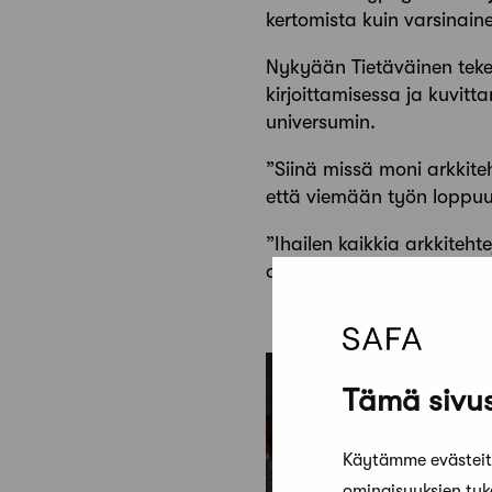
kertomista kuin varsinaine
Nykyään Tietäväinen tekee 
kirjoittamisessa ja kuvit
universumin.
”Siinä missä moni arkkite
että viemään työn loppuun
”Ihailen kaikkia arkkiteh
oloisia rakennuksia tai alu
Tämä sivus
Käytämme evästeitä
ominaisuuksien tu