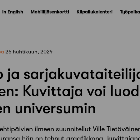
In English
Mobiilijäsenkortti
Kilpailukalenteri
Työpaika
sa
26 huhtikuun, 2024
ja sarjakuvataiteilija
en: Kuvittaja voi luo
en universumin
tipäivien ilmeen suunnitellut Ville Tietäväine
öuransa hän on tehnyt graafikkona, kuvittajan