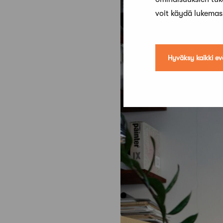
voit käydä lukema
Hyväksy kaikki ev