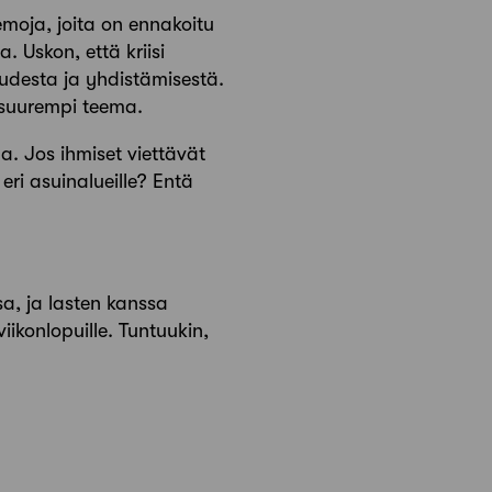
emoja, joita on ennakoitu
. Uskon, että kriisi
udesta ja yhdistämisestä.
 suurempi teema.
na. Jos ihmiset viettävät
ri asuinalueille? Entä
sa, ja lasten kanssa
ikonlopuille. Tuntuukin,