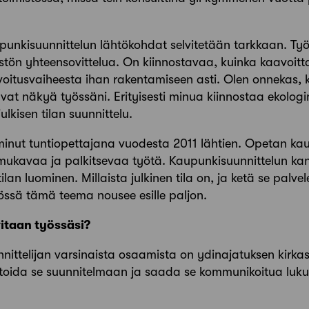
punkisuunnittelun lähtökohdat selvitetään tarkkaan. Työ
stön yhteensovittelua. On kiinnostavaa, kuinka kaavoitt
voitusvaiheesta ihan rakentamiseen asti. Olen onnekas,
vat näkyä työssäni. Erityisesti minua kiinnostaa ekologi
julkisen tilan suunnittelu.
oiminut tuntiopettajana vuodesta 2011 lähtien. Opetan ka
i mukavaa ja palkitsevaa työtä. Kaupunkisuunnittelun k
ilan luominen. Millaista julkinen tila on, ja ketä se palve
össä tämä teema nousee esille paljon.
vitaan työssäsi?
nittelijan varsinaista osaamista on ydinajatuksen kirka
oida se suunnitelmaan ja saada se kommunikoitua lukuisi