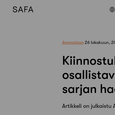
Skip
to
content
Ammatissa
26 lokakuun, 2
Kiinnostu
osallista
sarjan ha
Artikkeli on julkaistu