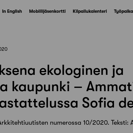
In English
Mobiilijäsenkortti
Kilpailukalenteri
Työpaika
020
ksena ekologinen ja
va kaupunki – Ammat
astattelussa Sofia d
 Arkkitehtiuutisten numerossa 10/2020. Teksti: A