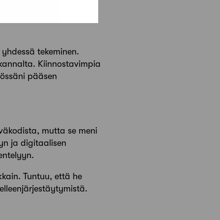
li yhdessä tekeminen.
 kannalta. Kiinnostavimpia
yössäni pääsen
iväkodista, mutta se meni
yn ja digitaalisen
entelyyn.
kain. Tuntuu, että he
lleenjärjestäytymistä.