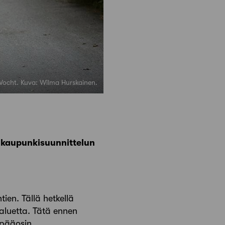
 Vocht. Kuva: Wilma Hurskainen.
 kaupunkisuunnittelun
en. Tällä hetkellä
 aluetta. Tätä ennen
 pääosin