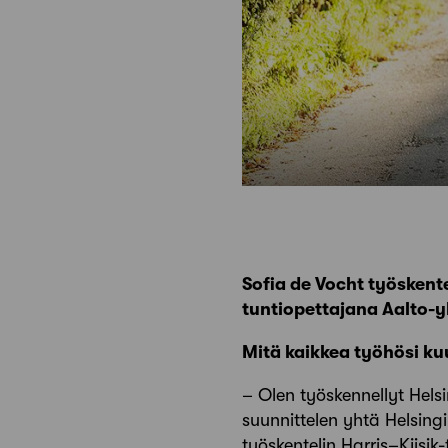
Sofia de Vocht työsken
tuntiopettajana Aalto-y
Mitä kaikkea työhösi ku
– Olen työskennellyt Hels
suunnittelen yhtä Helsing
työskentelin Harris–Kjisi