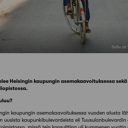
Sofia de
telee Helsingin kaupungin asemakaavoituksessa sekä
liopistossa.
uluu?
ingin kaupungin asemakaavoituksessa vuoden alusta lähti
in uusista kaupunkibulevardeista eli Tuusulanbulevardin
k-toimistossa, missä tein konsulttina yli kymmenen vuotta