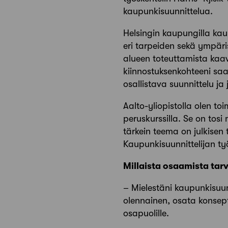
kaupunkisuunnittelua.
Helsingin kaupungilla kau
eri tarpeiden sekä ympäri
alueen toteuttamista kaa
kiinnostuksenkohteeni saa
osallistava suunnittelu ja 
Aalto-yliopistolla olen t
peruskurssilla. Se on tos
tärkein teema on julkisen t
Kaupunkisuunnittelijan ty
Millaista osaamista tar
– Mielestäni kaupunkisuun
olennainen, osata konsept
osapuolille.