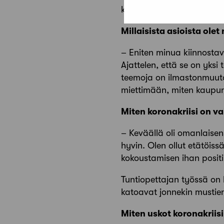
koululaisena olin kiinnost
Millaisista asioista ole
– Eniten minua kiinnostava
Ajattelen, että se on yks
teemoja on ilmastonmuuto
miettimään, miten kaupu
Miten koronakriisi on 
– Keväällä oli omanlaisen
hyvin. Olen ollut etätöiss
kokoustamisen ihan positi
Tuntiopettajan työssä on 
katoavat jonnekin mustien
Miten uskot koronakriis