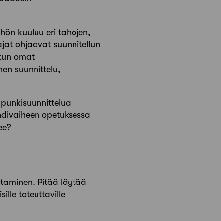
hön kuuluu eri tahojen,
ajat ohjaavat suunnitellun
 kun omat
nen suunnittelu,
upunkisuunnittelua
andivaiheen opetuksessa
lee?
staminen. Pitää löytää
lle toteuttaville