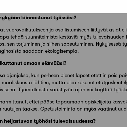
unut käsillä tekemisestä.
t nykyään kiinnostunut työssäsi?
t vuorovaikutukseen ja osallistumiseen liittyvät asiat e
i tapa tehdä suunnitelmista kestäviä myös tulevaisuuden
s, sen torjuminen ja siihen sopeutuminen. Nykyisessä t
nginosista saadaan ekologisempia.
vaikuttanut omaan elämääsi?
sa ajanjakso, kun perheen pienet lapset otettiin pois pä
ä maaliskuusta lähtien, mutta olen kokenut etätyöskentel
ivisena. Työmatkoista säästyvän ajan voi käyttää työsk
harmittanut, ettei pääse tapaamaan opiskelijoita kasvok
 ruutujen taakse. Opetustoiminta on myös vaatinut uude
in heijastuvan työhösi tulevaisuudessa?