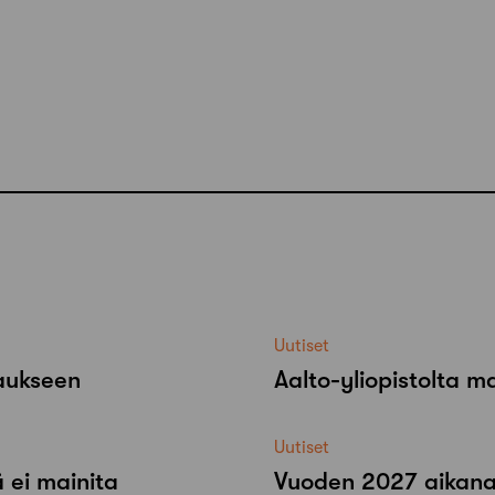
Uutiset
raukseen
Aalto-​yliopistolta 
Uutiset
 ei mainita
Vuoden 2027 aikana r