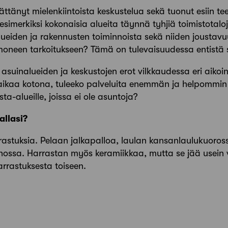
ättänyt mielenkiintoista keskustelua sekä tuonut esiin te
esimerkiksi kokonaisia alueita täynnä tyhjiä toimistotaloja
ueiden ja rakennusten toiminnoista sekä niiden joustavu
 moneen tarkoitukseen? Tämä on tulevaisuudessa entistä
 asuinalueiden ja keskustojen erot vilkkaudessa eri aikoi
ikaa kotona, tuleeko palveluita enemmän ja helpommin e
ta-alueille, joissa ei ole asuntoja?
allasi?
rrastuksia. Pelaan jalkapalloa, laulan kansanlaulukuoros
hossa. Harrastan myös keramiikkaa, mutta se jää usein vi
arrastuksesta toiseen.