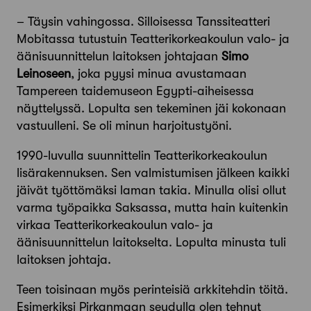
– Täysin vahingossa. Silloisessa Tanssiteatteri
Mobitassa tutustuin Teatterikorkeakoulun valo- ja
äänisuunnittelun laitoksen johtajaan
Simo
Leinoseen
, joka pyysi minua avustamaan
Tampereen taidemuseon Egypti-aiheisessa
näyttelyssä. Lopulta sen tekeminen jäi kokonaan
vastuulleni. Se oli minun harjoitustyöni.
1990-luvulla suunnittelin Teatterikorkeakoulun
lisärakennuksen. Sen valmistumisen jälkeen kaikki
jäivät työttömäksi laman takia. Minulla olisi ollut
varma työpaikka Saksassa, mutta hain kuitenkin
virkaa Teatterikorkeakoulun valo- ja
äänisuunnittelun laitokselta. Lopulta minusta tuli
laitoksen johtaja.
Teen toisinaan myös perinteisiä arkkitehdin töitä.
Esimerkiksi Pirkanmaan seudulla olen tehnyt