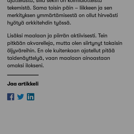
ajattelusta, sillä sekin on kolmiulotteista
tekemistä. Sama toisin päin – liikkeen ja sen
merkityksen ymmärtämisestä on ollut hirveästi
hyötyä arkkitehdin työssä.
Lisäksi maalaan ja piirrän aktiivisesti. Tein
pitkään akvarelleja, mutta olen siirtynyt takaisin
öljyväreihin. En ole kuitenkaan ajatellut pitää
taidenäyttelyä, vaan maalaan ainoastaan
omaksi ilokseni.
Jaa artikkeli