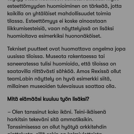
esteettömyyden huo­mioiminen on tärkeää, jotta
kaikilla on yhtäläiset mahdollisuudet toimia
tilassa. Esteettömyys ei koske ainoastaan
liikkumis­esteisiä, vaan näyttelyissä on lisäksi
huomioitava esimerkiksi huononäköiset.
Tekniset puutteet ovat huomattava ongelma jopa
uusissa tiloissa. Museota rakentaessa tai
saneeratessa tulisi huomioida, että tiloissa on
saatavilla riittävästi sähköä. Amos Rexissä ollut
teamLabin näyttely on hyvä esimerkki siitä,
millainen museoiden tulevaisuus saattaa olla.
Mitä elämääsi kuuluu työn lisäksi?
–
Olen tanssinut koko ikäni. Teini-ikäisenä
harkitsin tekeväni sitä ammatiksikin.
Tanssimisessa on ollut hyötyä arkkitehdin