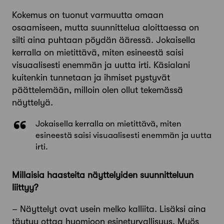
Kokemus on tuonut varmuutta omaan
osaamiseen, mutta suunnittelua aloittaessa on
silti aina puhtaan pöydän ääressä. Jokaisella
kerralla on mietittävä, miten esineestä saisi
visuaalisesti enemmän ja uutta irti. Käsialani
kuitenkin tunnetaan ja ihmiset pystyvät
päättelemään, milloin olen ollut tekemässä
näyttelyä.
Jokaisella kerralla on mietittävä, miten
esineestä saisi visuaalisesti enemmän ja uutta
irti.
Millaisia haasteita näyttelyiden suunnitteluun
liittyy?
– Näyttelyt ovat usein melko kalliita. Lisäksi aina
täytyy ottaa huomioon esineturvallisuus. Myös