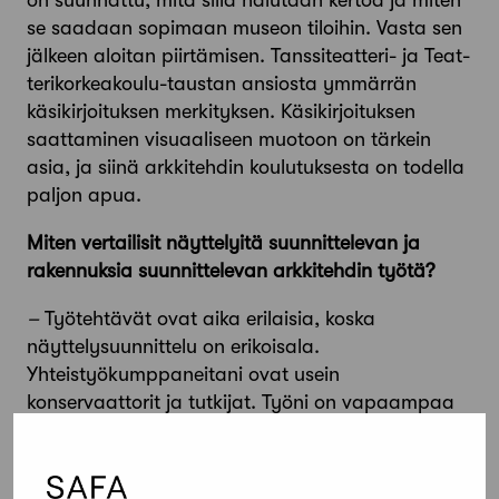
on suunnattu, mitä sillä halutaan kertoa ja miten
se saadaan sopimaan museon tiloihin. Vasta sen
jälkeen aloitan piirtämisen. Tanssiteatteri- ja Teat­
terikorkeakoulu-taustan ansiosta ymmärrän
käsikirjoituksen merkityksen. Käsikirjoituksen
saattaminen visuaaliseen muotoon on tärkein
asia, ja siinä arkkitehdin koulutuksesta on todella
paljon apua.
Miten vertailisit näyttelyitä suunnittelevan ja
rakennuksia suunnittelevan arkkitehdin työtä?
–
Työtehtävät ovat aika erilaisia, koska
näyttelysuunnittelu on erikoisala.
Yhteistyökumppaneitani ovat usein
konservaattorit ja tutkijat. Työni on vapaampaa
kuin tyypillisellä arkkitehdilla, sillä tänä päivänä
rakentamista rajoittavat niin paljon muun muassa
säädökset ja määräykset.