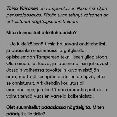
Ta
ina Väisänen
on tamperelaisen N.e.o Ark Oy:n
perustajaosakas. Pitkän uran tehnyt Väisänen on
erikoistunut näyttelysuunnitteluun.
Miten kiinnostuit arkkitehtuurista?
– Jo lukioikäisenä tiesin haluavani arkkitehdiksi,
ja pääsinkin ensimmäisellä yrityksellä
opiskelemaan Tampereen teknilliseen yliopistoon.
Olen aina ollut luova, ja lapsena piirsin jatkuvasti.
Jossain vaiheessa tavoittelin kuvanveistäjän
uraa, mutta jälkeenpäin ajatellen on hyvä, ettei
se onnistunut. Arkkitehdin koulutus oli
monipuolinen, ja olen tämän ammatin puitteissa
voinut tehdä vuosien varrella kaikenlaista.
Olet suunnitellut pääasiassa näyttelyitä. Miten
päädyit sille tielle?