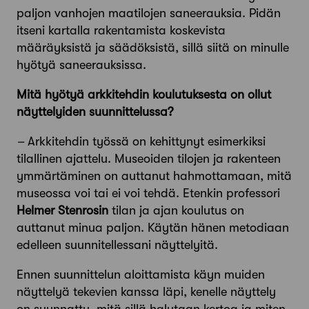
paljon vanhojen maa­tilojen saneerauksia. Pidän
itseni kartalla rakentamista koskevista
määräyksistä ja säädöksistä, sillä siitä on minulle
hyötyä saneerauksissa.
Mitä hyötyä arkkitehdin koulutuksesta on ollut
näyttelyiden suunnittelussa?
–
Arkkitehdin työssä on kehittynyt esimerkiksi
tilallinen ajattelu. Museoiden tilojen ja rakenteen
ymmärtäminen on auttanut hahmottamaan, mitä
museossa voi tai ei voi tehdä. Etenkin professori
Helmer Stenrosin
tilan ja ajan koulutus on
auttanut minua paljon. Käytän hänen metodiaan
edelleen suunnitellessani näyttelyitä.
Ennen suunnittelun aloittamista käyn muiden
näyttelyä tekevien kanssa läpi, kenelle näyttely