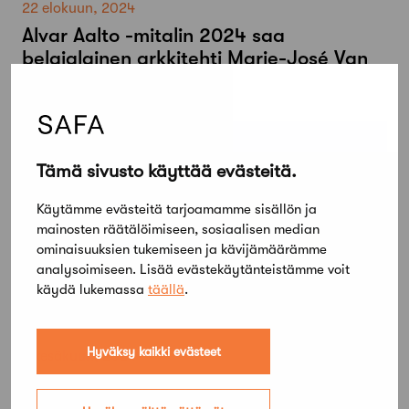
22 elokuun, 2024
Alvar Aalto -mitalin 2024 saa
belgialainen arkkitehti Marie-José Van
Hee
Tämä sivusto käyttää evästeitä.
Käytämme evästeitä tarjoamamme sisällön ja
mainosten räätälöimiseen, sosiaalisen median
ominaisuuksien tukemiseen ja kävijämäärämme
analysoimiseen. Lisää evästekäytänteistämme voit
käydä lukemassa
täällä
.
Hyväksy kaikki evästeet
6 kesäkuun, 2024
SAFA peräänkuuluttaa riittävää
luonnonvaloa kaikessa