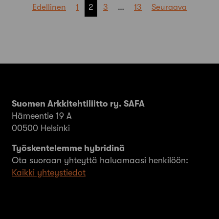
Artikkelien
Edellinen
1
2
3
…
13
Seuraava
sivutus
Suomen Arkkitehtiliitto ry. SAFA
Hämeentie 19 A
00500 Helsinki
Työskentelemme hybridinä
Ota suoraan yhteyttä haluamaasi henkilöön:
Kaikki yhteystiedot