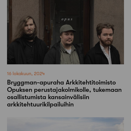
16 lokakuun, 2024
Bryggman-apuraha Arkkitehtitoimisto
Opuksen perustajakolmikolle, tukemaan
osallistumista kansainvälisiin
arkkitehtuurikilpailuihin