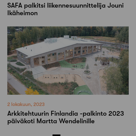
SAFA palkitsi liikennesuunnittelija Jouni
Ikäheimon
2 lokakuun, 2023
Arkkitehtuurin Finlandia -palkinto 2023
päiväkoti Martta Wendelinille