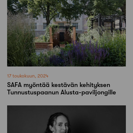
17 toukokuun, 2024
SAFA myöntää kestävän kehityksen
Tunnustuspaanun Alusta-paviljongille