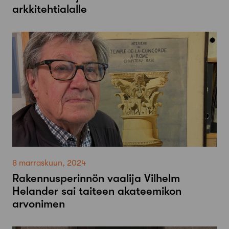
arkkitehtialalle
8 marraskuun, 2024
Rakennusperinnön vaalija Vilhelm
Helander sai taiteen akateemikon
arvonimen