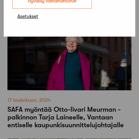
Hyväksy välttämättömät
uudisrakentamisessa
Asetukset
17 toukokuun, 2024
SAFA myöntää Otto-Iivari Meurman -
palkinnon Tarja Laineelle, Vantaan
entiselle kaupunkisuunnittelujohtajalle