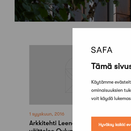
Tämä sivus
Käytämme evästeitä
ominaisuuksien tu
voit käydä lukema
1 syyskuun, 2016
Arkkitehti Leena Soudunsaari
Hyväksy kaikki ev
väittelee Oulun yliopistossa 2.9.20