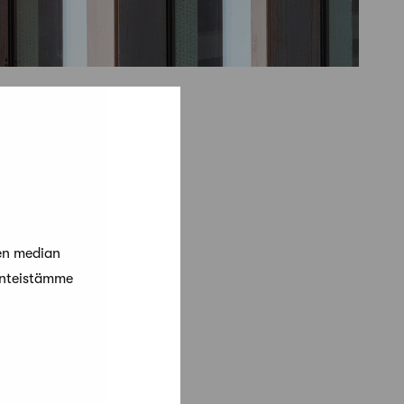
en median
änteistämme