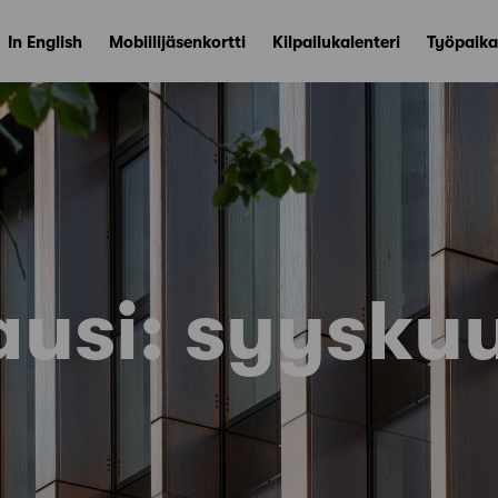
In English
Mobiilijäsenkortti
Kilpailukalenteri
Työpaika
ausi:
syysku