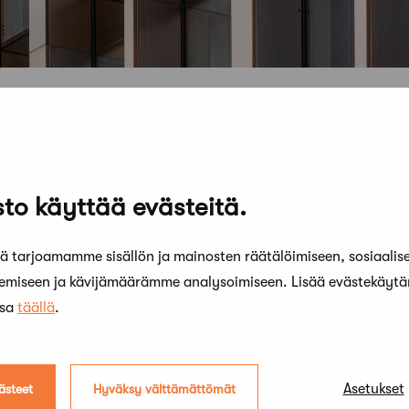
to käyttää evästeitä.
 tarjoamamme sisällön ja mainosten räätälöimiseen, sosiaalis
kemiseen ja kävijämäärämme analysoimiseen. Lisää evästekäyt
ssa
täällä
.
Asetukset
ästeet
Hyväksy välttämättömät
16