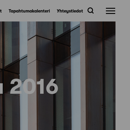
t
Tapahtumakalenteri
Yhteystiedot
u 2016