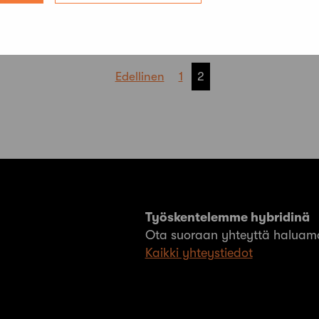
Edellinen
1
2
Työskentelemme hybridinä
Ota suoraan yhteyttä haluama
Kaikki yhteystiedot